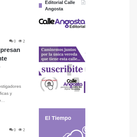
Editorial Calle
Angosta
0
2
xpresan
nte
0
estigadores
ficas y
de…
El Tiempo
0
2