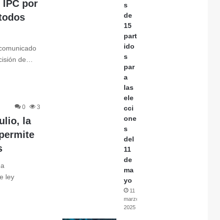
l IPC por
s
de
 todos
15
part
ido
 comunicado
s
ecisión de…
par
a
las
ele
0
3
cci
one
lio, la
s
permite
del
s
11
de
ha
ma
e ley
yo
11
marzo,
2025