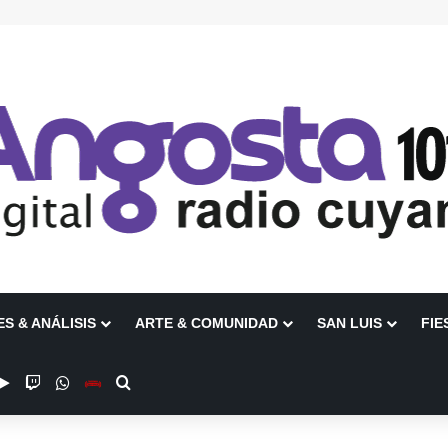
ES & ANÁLISIS
ARTE & COMUNIDAD
SAN LUIS
FIE
be
stagram
Google Play
Twitch
WhatsApp
Escuchanos en Vivo
Buscar por