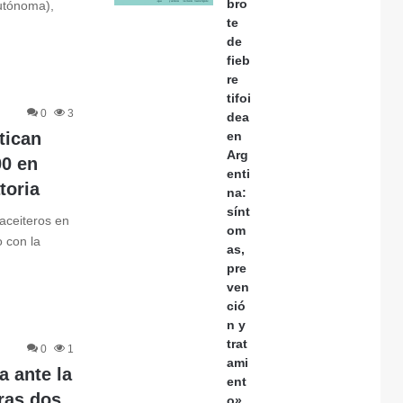
bro
Autónoma),
te
de
fieb
re
tifoi
0
3
dea
tican
en
Arg
00 en
enti
toria
na:
sínt
aceiteros en
om
 con la
as,
pre
ven
ció
n y
trat
0
1
ami
a ante la
ent
tras dos
o»