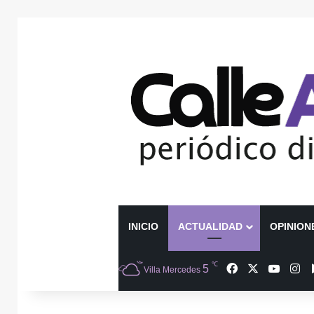
INICIO
ACTUALIDAD
OPINION
℃
Facebook
X
YouTu
In
5
Villa Mercedes