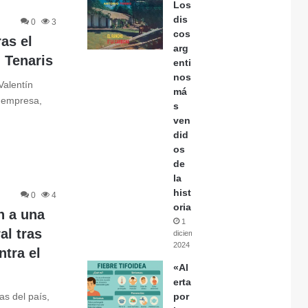
Los
dis
0
3
cos
as el
arg
 Tenaris
enti
nos
Valentín
má
a empresa,
s
ven
did
os
de
la
hist
0
4
oria
n a una
1
al tras
diciembre,
2024
ntra el
«Al
erta
as del país,
por