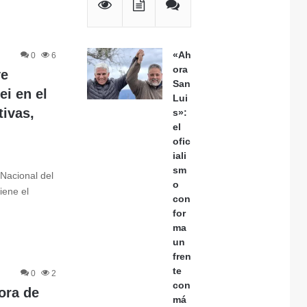
«Ah
0
6
ora
ve
San
ei en el
Lui
tivas,
s»:
el
ofic
iali
sm
 Nacional del
o
iene el
con
for
ma
un
fren
te
0
2
con
ora de
má