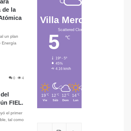
para
 de la
 Atómica
Villa Mercedes
Scattered Clouds
5
al un plan
℃
e Energía
19º - 5º
45%
4.16 km/h
0
4
r
 del
19
12
12
14
15
℃
℃
℃
℃
℃
Vie
Sáb
Dom
Lun
Mar
ún FIEL.
yó el primer
le, tal como