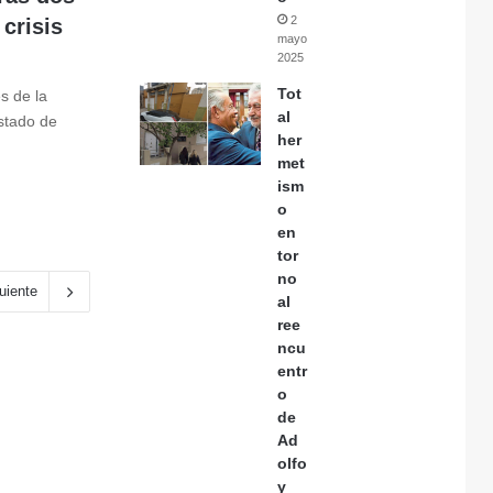
2
crisis
mayo,
2025
Tot
s de la
al
stado de
her
met
ism
o
en
tor
no
uiente
al
ree
ncu
entr
o
de
Ad
olfo
y