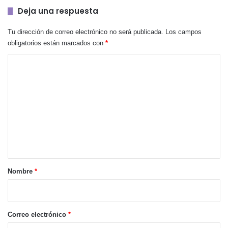
Deja una respuesta
Tu dirección de correo electrónico no será publicada.
Los campos
obligatorios están marcados con
*
C
o
m
e
n
t
a
r
Nombre
*
i
o
*
Correo electrónico
*