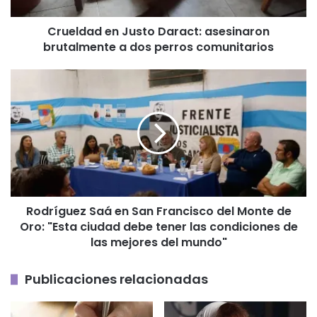
dos
perros
Crueldad en Justo Daract: asesinaron
comunitarios
brutalmente a dos perros comunitarios
Rodríguez
Saá
en
San
Francisco
del
Monte
de
Oro:
Rodríguez Saá en San Francisco del Monte de
"Esta
Oro: "Esta ciudad debe tener las condiciones de
ciudad
debe
las mejores del mundo"
tener
las
Publicaciones relacionadas
condiciones
de
las