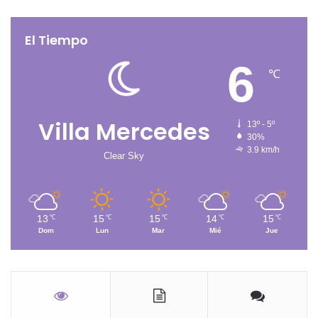
El Tiempo
6
℃
Villa Mercedes
13º - 5º
30%
3.9 km/h
Clear Sky
13
15
15
14
15
℃
℃
℃
℃
℃
Dom
Lun
Mar
Mié
Jue