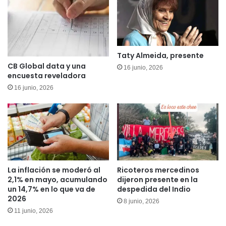
mejores
del
mundo"
Taty Almeida, presente
CB Global data y una
16 junio, 2026
encuesta reveladora
16 junio, 2026
La inflación se moderó al
Ricoteros mercedinos
2,1% en mayo, acumulando
dijeron presente en la
un 14,7% en lo que va de
despedida del Indio
2026
8 junio, 2026
11 junio, 2026