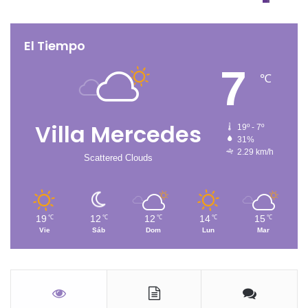
El Tiempo
7
℃
Villa Mercedes
19º - 7º
31%
2.29 km/h
Scattered Clouds
19
12
12
14
15
℃
℃
℃
℃
℃
Vie
Sáb
Dom
Lun
Mar