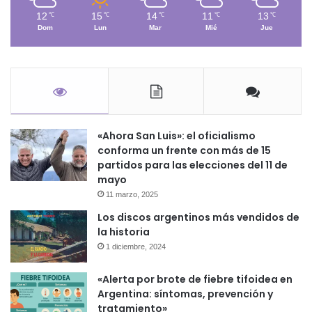
12
15
14
11
13
℃
℃
℃
℃
℃
Dom
Lun
Mar
Mié
Jue
«Ahora San Luis»: el oficialismo
conforma un frente con más de 15
partidos para las elecciones del 11 de
mayo
11 marzo, 2025
Los discos argentinos más vendidos de
la historia
1 diciembre, 2024
«Alerta por brote de fiebre tifoidea en
Argentina: síntomas, prevención y
tratamiento»