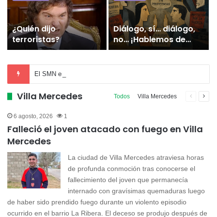
Alberto endureció su
El TIM estrena
mensaje a Adolfo y
«¡Pavada de Mundo!»
reabre la disputa del
y renueva la apuesta
peronismo puntano
del teatro
independiente en Villa
El SMN emite alerta amarilla para San Luis ante la llegada de tormentas y vientos intensos
Mercedes
Villa Mercedes
Página
Pági
Todos
Villa Mercedes
anterior
sigu
6 agosto, 2026
1
Falleció el joven atacado con fuego en Villa
Mercedes
La ciudad de Villa Mercedes atraviesa horas
de profunda conmoción tras conocerse el
fallecimiento del joven que permanecía
internado con gravísimas quemaduras luego
de haber sido prendido fuego durante un violento episodio
ocurrido en el barrio La Ribera. El deceso se produjo después de