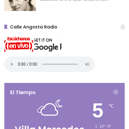
Calle Angosta Radio
El Tiempo
5
℃
12º - 5º