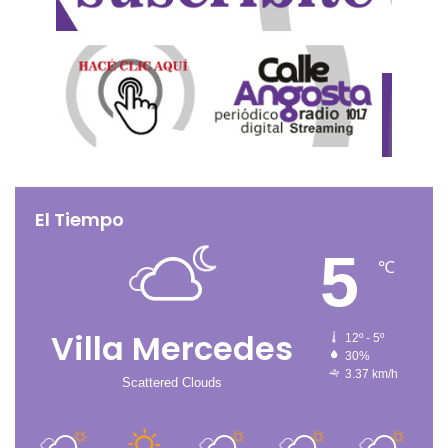
El Tiempo
5
℃
Villa Mercedes
12º - 5º
30%
3.37 km/h
Scattered Clouds