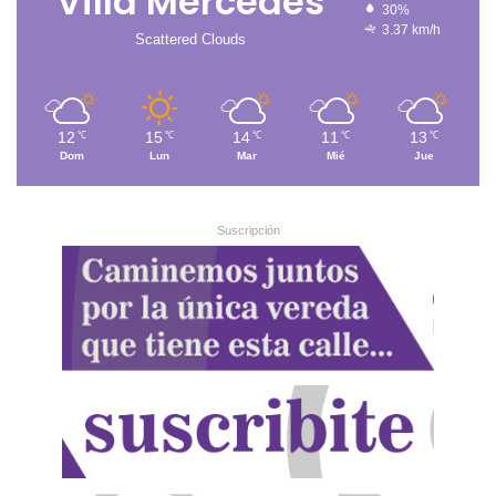
Villa Mercedes
30%
3.37 km/h
Scattered Clouds
12
15
14
11
13
℃
℃
℃
℃
℃
Dom
Lun
Mar
Mié
Jue
Suscripción