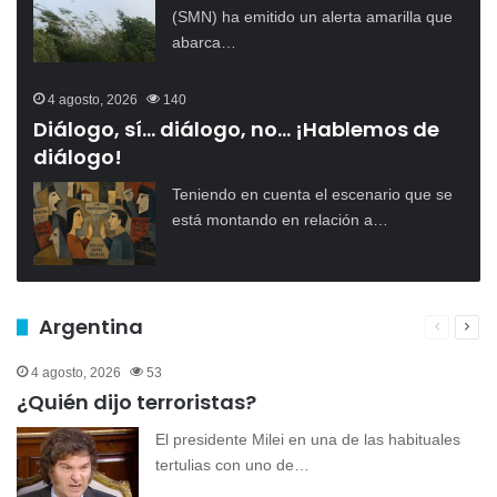
(SMN) ha emitido un alerta amarilla que
abarca…
4 agosto, 2026
140
Diálogo, sí… diálogo, no… ¡Hablemos de
diálogo!
Teniendo en cuenta el escenario que se
está montando en relación a…
Argentina
Página
Pági
anterior
sigu
4 agosto, 2026
53
¿Quién dijo terroristas?
El presidente Milei en una de las habituales
tertulias con uno de…