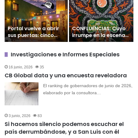
Portal vuelve a abrir
CONFLUENCIAS: Cuyo
sus puertas: cinco
irrumpe en la escena
días para celebrar
nacional con arte
que Villa Mercedes
contemporáneo y
Investigaciones e Informes Especiales
recupera un nuevo
fuerte presencia
espacio para la
puntana
16 junio, 2026
35
cultura
CB Global data y una encuesta reveladora
El ranking de gobernadores de junio de 2026,
elaborado por la consultora…
3 junio, 2026
83
Si hacemos silencio podemos escuchar el
país derrumbándose, y a San Luis con él