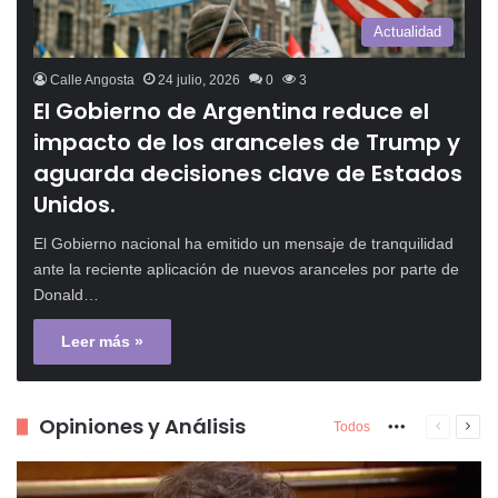
Actualidad
Calle Angosta
24 julio, 2026
0
3
El Gobierno de Argentina reduce el
impacto de los aranceles de Trump y
aguarda decisiones clave de Estados
Unidos.
El Gobierno nacional ha emitido un mensaje de tranquilidad
ante la reciente aplicación de nuevos aranceles por parte de
Donald…
Leer más »
Opiniones y Análisis
More
Página
Pági
Todos
anterior
sigu