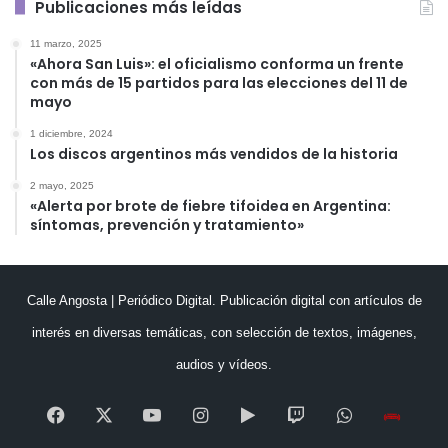
Publicaciones más leídas
11 marzo, 2025
«Ahora San Luis»: el oficialismo conforma un frente
con más de 15 partidos para las elecciones del 11 de
mayo
1 diciembre, 2024
Los discos argentinos más vendidos de la historia
2 mayo, 2025
«Alerta por brote de fiebre tifoidea en Argentina:
síntomas, prevención y tratamiento»
Calle Angosta | Periódico Digital. Publicación digital con artículos de
interés en diversas temáticas, con selección de textos, imágenes,
audios y vídeos.
Facebook
X
YouTube
Instagram
Google
Twitch
WhatsApp
Esc