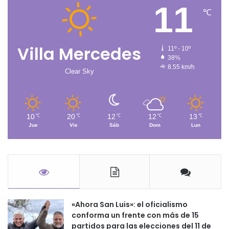
11
℃
Villa Mercedes
11º - 10º
38%
8.55 km/h
Clear Sky
10
20
12
12
13
℃
℃
℃
℃
℃
Jue
Vie
Sáb
Dom
Lun
«Ahora San Luis»: el oficialismo
conforma un frente con más de 15
partidos para las elecciones del 11 de