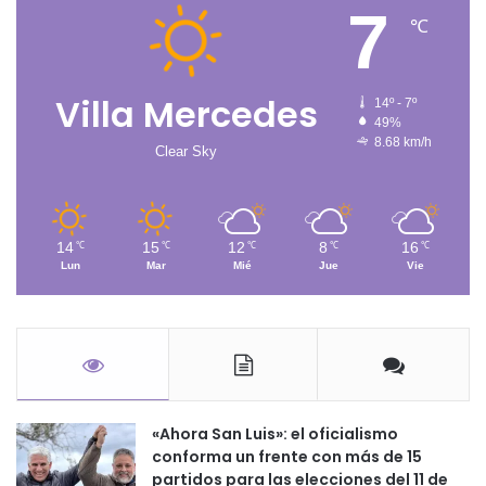
7
℃
Villa Mercedes
14º - 7º
49%
8.68 km/h
Clear Sky
14
15
12
8
16
℃
℃
℃
℃
℃
Lun
Mar
Mié
Jue
Vie
«Ahora San Luis»: el oficialismo
conforma un frente con más de 15
partidos para las elecciones del 11 de