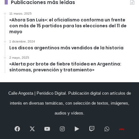
Publicaciones más leídas
11 marzo, 2025
«Ahora San Luis»: el oficialismo conforma un frente
con más de 15 partidos para las elecciones del 11 de
mayo
1 diciembre, 2024
Los discos argentinos más vendidos de la historia
2 mayo, 2025
«Alerta por brote de fiebre tifoidea en Argentina:
síntomas, prevención y tratamiento»
Calle Angosta | Periódico Digital. Publicación digital con artículos de
interés en diversas temáticas, con selección de textos, imágenes,
audios y vídeos.
Facebook
X
YouTube
Instagram
Google
Twitch
WhatsApp
Esc