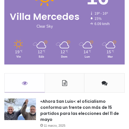
Villa Mercedes
19º - 16º
15%
6.09 km/h
Clear Sky
19
12
12
14
15
℃
℃
℃
℃
℃
Vie
Sáb
Dom
Lun
Mar
«Ahora San Luis»: el oficialismo
conforma un frente con más de 15
partidos para las elecciones del 11 de
mayo
11 marzo, 2025