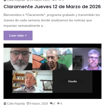
Calle Angosta
13 marzo, 2026
0
5
Claramente Jueves 12 de Marzo de 2026
Bienvenidos a *Claramente*, programa grabado y transmitido los
Jueves de cada semana donde analizamos las noticias que
impactan semanalmente a…
Leer más »
Calle Angosta
9 marzo, 2026
0
4