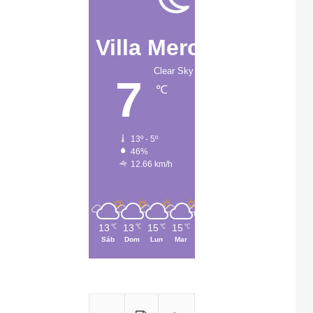
Villa Mercedes
Clear Sky
7
℃
13º - 5º
46%
12.66 km/h
13
13
15
15
13
℃
℃
℃
℃
℃
Sáb
Dom
Lun
Mar
Mié