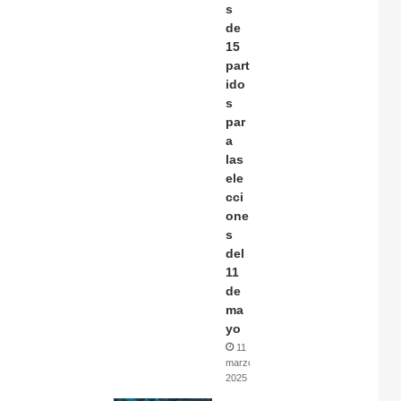
s
de
15
part
ido
s
par
a
las
ele
cci
one
s
del
11
de
ma
yo
11
marzo,
2025