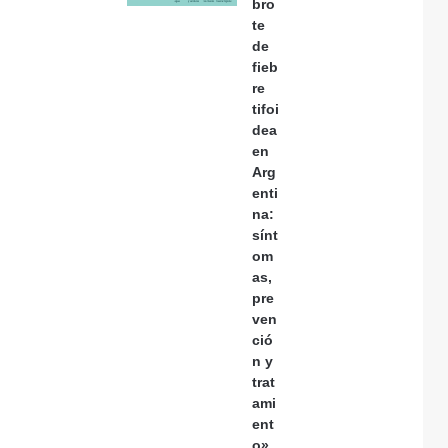
bro
te
de
fieb
re
tifoi
dea
en
Arg
enti
na:
sínt
om
as,
pre
ven
ció
n y
trat
ami
ent
o»