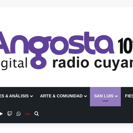
ES & ANÁLISIS
ARTE & COMUNIDAD
SAN LUIS
FIE
be
stagram
Google Play
Twitch
WhatsApp
Escuchanos en Vivo
Buscar por