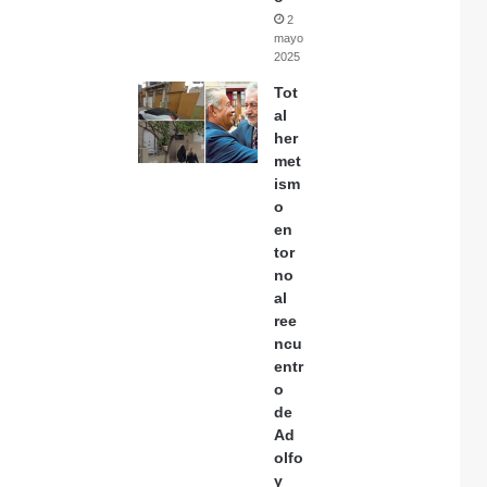
2
mayo,
2025
Tot
al
her
met
ism
o
en
tor
no
al
ree
ncu
entr
o
de
Ad
olfo
y