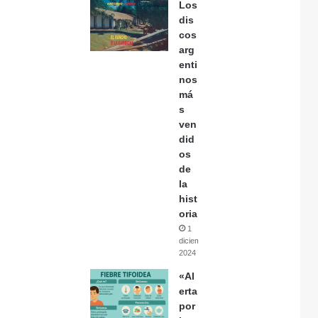
Los
dis
cos
arg
enti
nos
má
s
ven
did
os
de
la
hist
oria
1
diciembre,
2024
«Al
erta
por