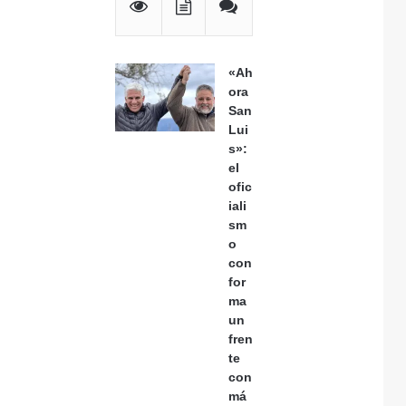
«Ah
ora
San
Lui
s»:
el
ofic
iali
sm
o
con
for
ma
un
fren
te
con
má