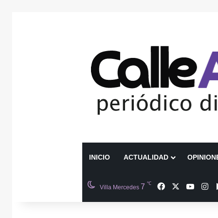
INICIO
ACTUALIDAD
OPINION
℃
Facebook
X
YouTu
In
7
Villa Mercedes