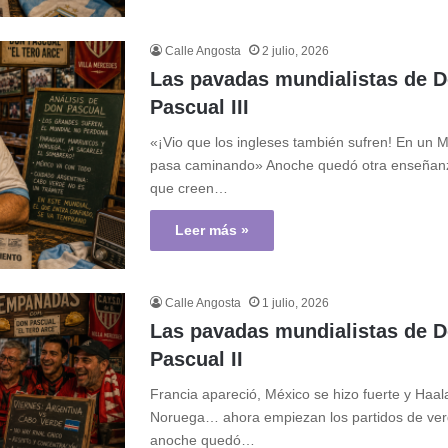
Calle Angosta
2 julio, 2026
Las pavadas mundialistas de 
Pascual III
«¡Vio que los ingleses también sufren! En un 
pasa caminando» Anoche quedó otra enseñanz
que creen…
Leer más »
Calle Angosta
1 julio, 2026
Las pavadas mundialistas de 
Pascual II
Francia apareció, México se hizo fuerte y Haal
Noruega… ahora empiezan los partidos de ver
anoche quedó…