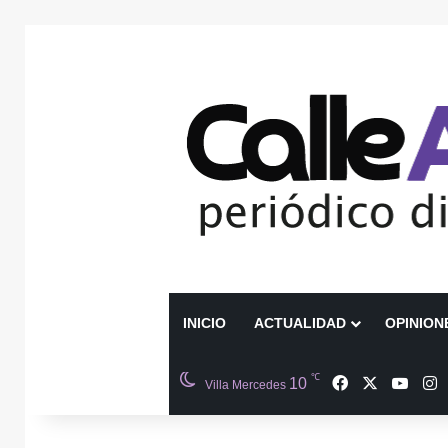
INICIO
ACTUALIDAD
OPINION
℃
Facebook
X
YouT
I
10
Villa Mercedes