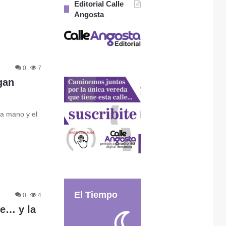
Editorial Calle
Angosta
0
7
gan
na mano y el
El Tiempo
0
4
te… y la