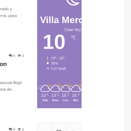
irado y
erra, para
Villa Mercedes
Clear Sky
10
℃
0
3
10º - 10º
Don
36%
3.47 km/h
ascual llegó
ó una de…
13
13
15
15
13
℃
℃
℃
℃
℃
Sáb
Dom
Lun
Mar
Mié
0
2