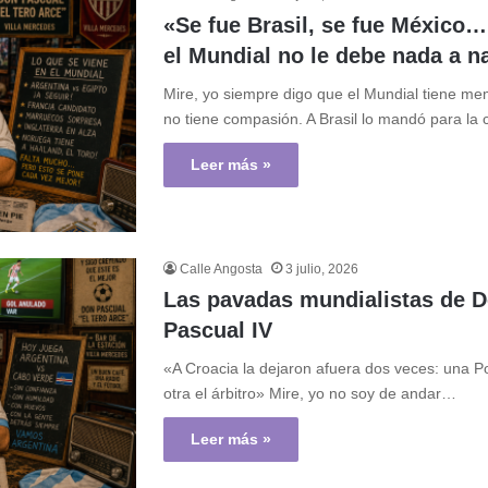
«Se fue Brasil, se fue México…
el Mundial no le debe nada a n
Mire, yo siempre digo que el Mundial tiene me
no tiene compasión. A Brasil lo mandó para la
Leer más »
Calle Angosta
3 julio, 2026
Las pavadas mundialistas de 
Pascual IV
«A Croacia la dejaron afuera dos veces: una P
otra el árbitro» Mire, yo no soy de andar…
Leer más »