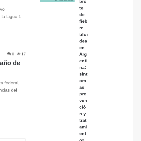
bro
te
ivo
de
 la Ligue 1
fieb
re
tifoi
dea
en
Arg
0
17
enti
 año de
na:
sínt
om
a federal,
as,
ncias del
pre
ven
ció
n y
trat
ami
ent
o»