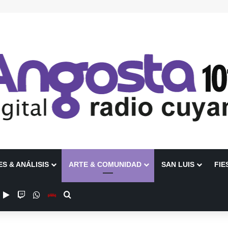
ES & ANÁLISIS
ARTE & COMUNIDAD
SAN LUIS
FIE
ube
nstagram
Google Play
Twitch
WhatsApp
Escuchanos en Vivo
Buscar por