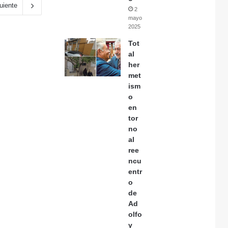
uiente
2
mayo,
2025
Tot
al
her
met
ism
o
en
tor
no
al
ree
ncu
entr
o
de
Ad
olfo
y