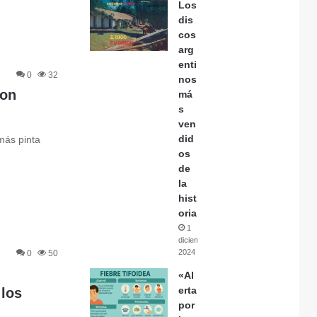
Los
dis
cos
arg
enti
0
32
nos
Don
má
s
ven
did
más pinta
os
de
la
hist
oria
1
diciembre,
2024
0
50
«Al
erta
 los
por