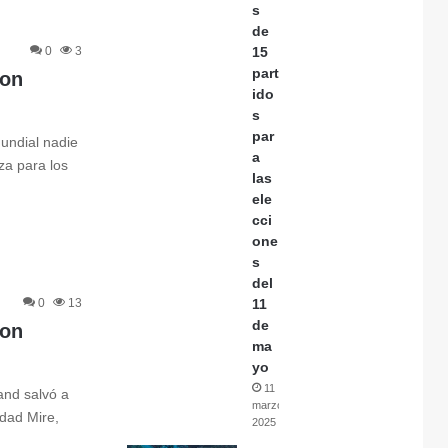
s
de
0
3
15
part
Don
ido
s
par
Mundial nadie
a
a para los
las
ele
cci
one
s
del
0
13
11
de
Don
ma
yo
11
and salvó a
marzo,
dad Mire,
2025