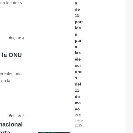
do locutor y
s
de
15
part
ido
s
0
4
par
a
las
a la ONU
ele
cci
one
iércoles una
s
 en la
del
11
de
ma
yo
11
0
3
marzo,
nacional
2025
arta