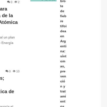
bro
0
2
te
para
de
 de la
fieb
re
 Atómica
tifoi
dea
en
al un plan
Arg
e Energía
enti
na:
sínt
om
as,
pre
0
10
ven
s;
ció
n y
tica de
trat
ami
ent
o»
ayoría el