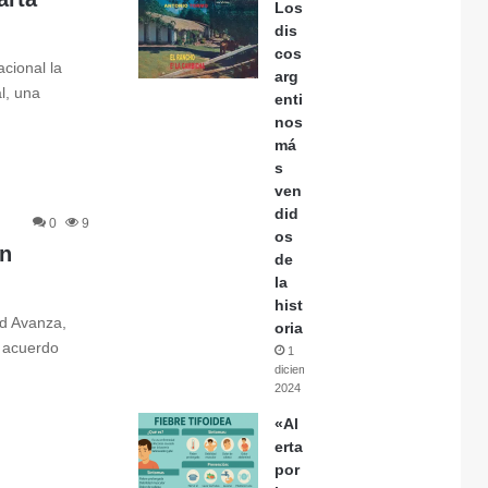
Los
dis
cos
acional la
arg
l, una
enti
nos
má
s
ven
did
0
9
os
un
de
la
hist
ad Avanza,
oria
 acuerdo
1
diciembre,
2024
«Al
erta
por