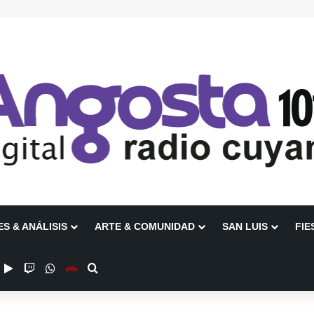
ES & ANÁLISIS
ARTE & COMUNIDAD
SAN LUIS
FIE
ube
nstagram
Google Play
Twitch
WhatsApp
Escuchanos en Vivo
Buscar por