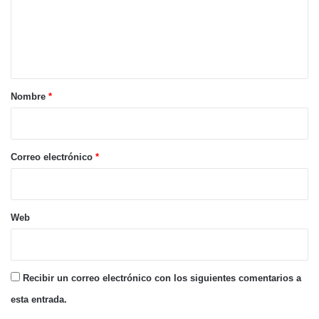
e
n
t
a
r
Nombre
*
i
o
*
Correo electrónico
*
Web
Recibir un correo electrónico con los siguientes comentarios a
esta entrada.