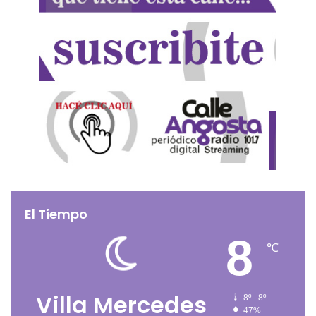
El Tiempo
8
℃
Villa Mercedes
8º - 8º
47%