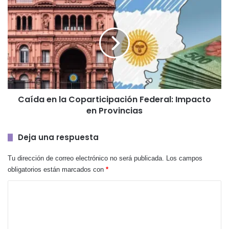
Caída
en
la
Coparticipación
Federal:
Impacto
en
Provincias
Caída en la Coparticipación Federal: Impacto
en Provincias
Deja una respuesta
Tu dirección de correo electrónico no será publicada.
Los campos
obligatorios están marcados con
*
C
o
m