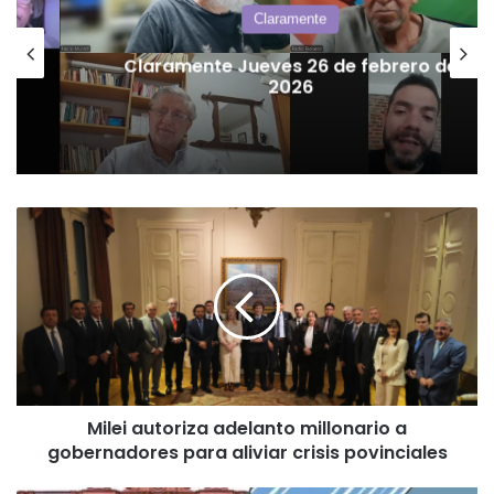
Claramente
Claramente Jueves 26 de febrero de
2026
Milei
autoriza
adelanto
millonario
a
gobernadores
para
aliviar
crisis
Milei autoriza adelanto millonario a
povinciales
gobernadores para aliviar crisis povinciales