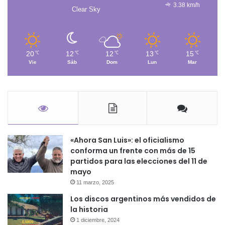
3.38 km/h
Clear Sky
20
12
12
13
15
℃
℃
℃
℃
℃
Vie
Sáb
Dom
Lun
Mar
«Ahora San Luis»: el oficialismo
conforma un frente con más de 15
partidos para las elecciones del 11 de
mayo
11 marzo, 2025
Los discos argentinos más vendidos de
la historia
1 diciembre, 2024