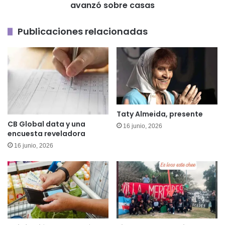
de
avanzó sobre casas
humo
negro
Publicaciones relacionadas
que
avanzó
sobre
casas
Taty Almeida, presente
CB Global data y una
16 junio, 2026
encuesta reveladora
16 junio, 2026