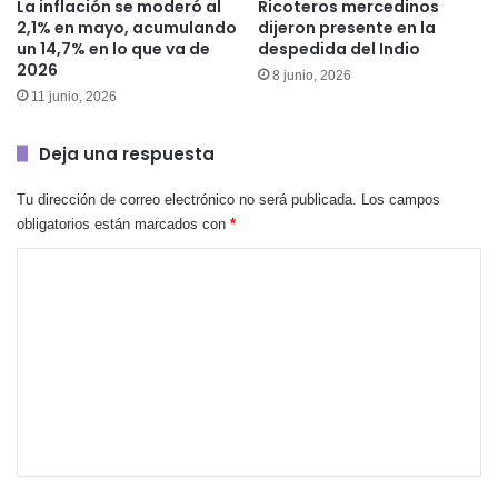
La inflación se moderó al
Ricoteros mercedinos
2,1% en mayo, acumulando
dijeron presente en la
un 14,7% en lo que va de
despedida del Indio
2026
8 junio, 2026
11 junio, 2026
Deja una respuesta
Tu dirección de correo electrónico no será publicada.
Los campos
obligatorios están marcados con
*
C
o
m
e
n
t
a
r