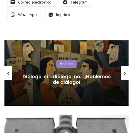
Correo electrónico
Telegram
WhatsApp
Imprimir
Análisis
Diálogo, sí… diálogo, no… ¡Hablemos
de diálogo!
Elevan
a
juicio