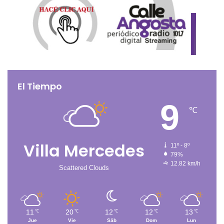
El Tiempo
9
℃
Villa Mercedes
11º - 8º
79%
12.82 km/h
Scattered Clouds
11
20
12
12
13
℃
℃
℃
℃
℃
Jue
Vie
Sáb
Dom
Lun