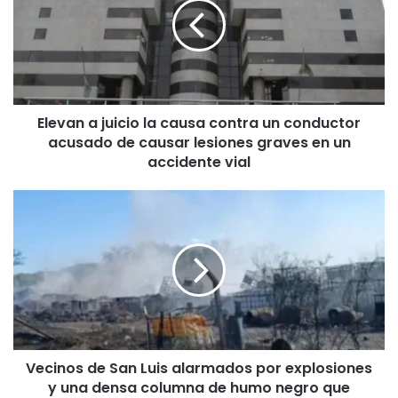
la
causa
contra
un
conductor
acusado
Elevan a juicio la causa contra un conductor
de
acusado de causar lesiones graves en un
causar
lesiones
accidente vial
graves
en
Vecinos
un
de
accidente
San
vial
Luis
alarmados
por
explosiones
y
una
Vecinos de San Luis alarmados por explosiones
densa
y una densa columna de humo negro que
columna