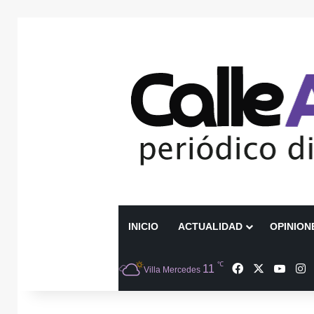
INICIO
ACTUALIDAD
OPINION
℃
Facebook
X
YouT
I
11
Villa Mercedes