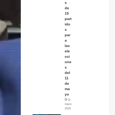
s
de
15
part
ido
s
par
a
las
ele
cci
one
s
del
11
de
ma
yo
11
marzo,
2025