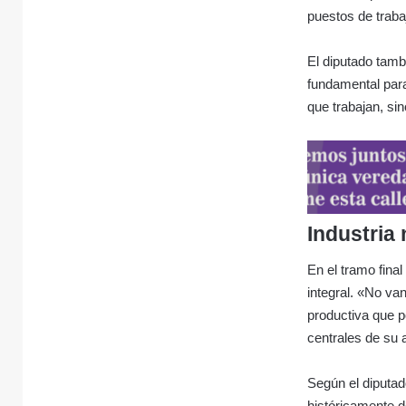
puestos de traba
El diputado tamb
fundamental para 
que trabajan, si
Industria
En el tramo fina
integral. «No va
productiva que po
centrales de su a
Según el diputa
históricamente d