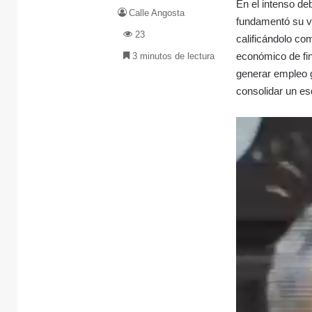
En el intenso de
Calle Angosta
fundamentó su vo
23
calificándolo co
económico de fin
3 minutos de lectura
generar empleo g
consolidar un es