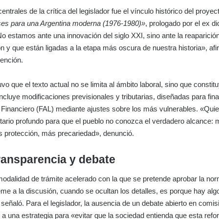
entrales de la crítica del legislador fue el vínculo histórico del proyec
es para una Argentina moderna (1976-1980)»
, prologado por el ex d
No estamos ante una innovación del siglo XXI, sino ante la reaparició
n y que están ligadas a la etapa más oscura de nuestra historia», afi
vención.
vo que el texto actual no se limita al ámbito laboral, sino que constit
cluye modificaciones previsionales y tributarias, diseñadas para fina
 Financiero (FAL) mediante ajustes sobre los más vulnerables. «Quier
tario profundo para que el pueblo no conozca el verdadero alcance:
 protección, más precariedad», denunció.
transparencia y debate
 modalidad de trámite acelerado con la que se pretende aprobar la no
me a la discusión, cuando se ocultan los detalles, es porque hay alg
 señaló. Para el legislador, la ausencia de un debate abierto en comis
 a una estrategia para «evitar que la sociedad entienda que esta ref