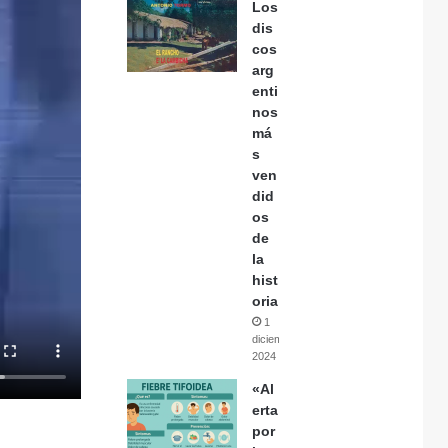
Los
dis
cos
arg
enti
nos
má
s
ven
did
os
de
la
hist
oria
1
diciembre,
2024
«Al
erta
por