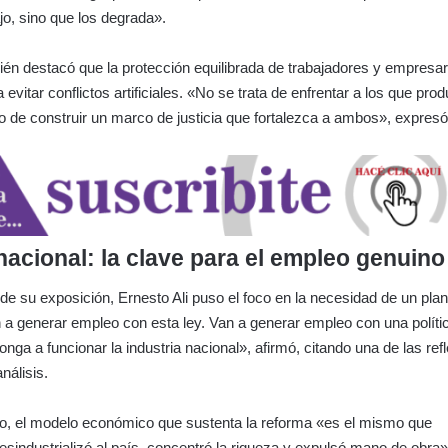
jo, sino que los degrada».
ién destacó que la protección equilibrada de trabajadores y empresar
evitar conflictos artificiales. «No se trata de enfrentar a los que pro
no de construir un marco de justicia que fortalezca a ambos», expresó
 nacional: la clave para el empleo genuino
l de su exposición, Ernesto Ali puso el foco en la necesidad de un pla
n a generar empleo con esta ley. Van a generar empleo con una políti
nga a funcionar la industria nacional», afirmó, citando una de las ref
nálisis.
do, el modelo económico que sustenta la reforma «es el mismo que
esindustrializó al país, concentró la riqueza y expulsó mano de obra».