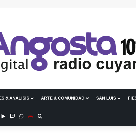
ES & ANÁLISIS
ARTE & COMUNIDAD
SAN LUIS
FIE
ube
nstagram
Google Play
Twitch
WhatsApp
Escuchanos en Vivo
Buscar por