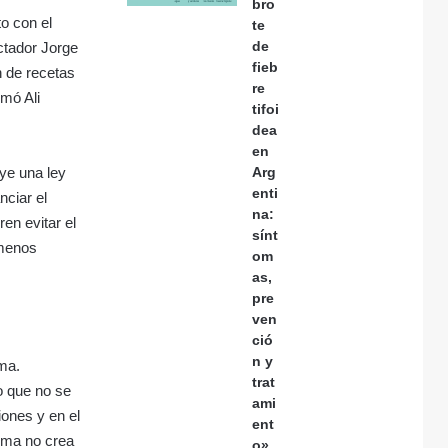
bro
to con el
te
de
ictador Jorge
fieb
n de recetas
re
rmó Ali
tifoi
dea
en
uye una ley
Arg
enti
nciar el
na:
en evitar el
sínt
 menos
om
as,
pre
ven
ció
n y
rma.
trat
o que no se
ami
iones y en el
ent
orma no crea
o»