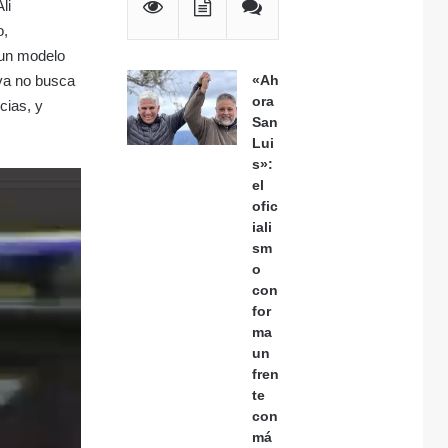
li
o,
 un modelo
iva no busca
«Ah
ora
cias, y
San
Lui
s»:
el
ofic
iali
sm
o
con
for
ma
un
fren
te
con
má