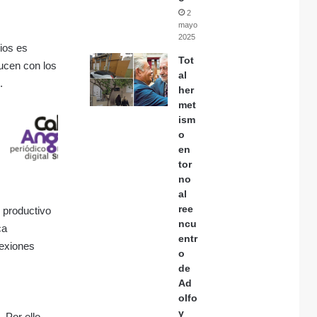
2
mayo,
2025
ios es
Tot
ducen con los
al
.
her
met
ism
o
en
tor
no
al
ree
n productivo
ncu
ca
entr
lexiones
o
de
Ad
olfo
y
 Por ello,