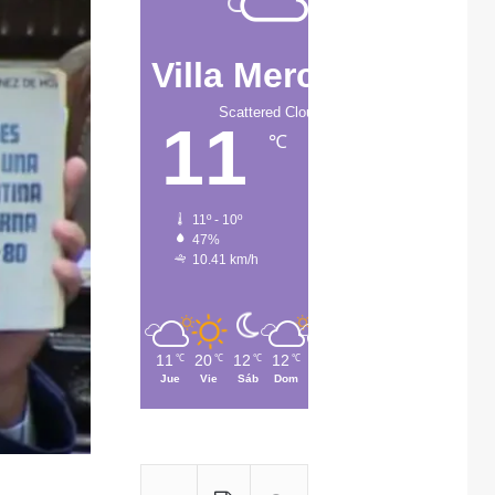
Villa Mercedes
Scattered Clouds
11
℃
11º - 10º
47%
10.41 km/h
11
20
12
12
13
℃
℃
℃
℃
℃
Jue
Vie
Sáb
Dom
Lun