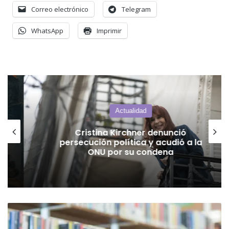
Correo electrónico
Telegram
WhatsApp
Imprimir
Actualidad
Cristina Kirchner denunció
persecución política y acudió a la
ONU por su condena
Adolescentes
al