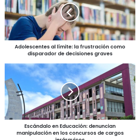
límite:
la
frustración
como
disparador
de
decisiones
Adolescentes al límite: la frustración como
graves
disparador de decisiones graves
Escándalo
en
Educación:
denuncian
manipulación
en
los
concursos
de
Escándalo en Educación: denuncian
cargos
manipulación en los concursos de cargos
jerárquicos
jerárquicos