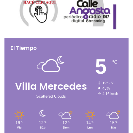
El Tiempo
5
℃
Villa Mercedes
19º - 5º
45%
4.16 km/h
Scattered Clouds
19
12
12
14
15
℃
℃
℃
℃
℃
Vie
Sáb
Dom
Lun
Mar