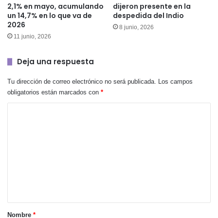
2,1% en mayo, acumulando
dijeron presente en la
un 14,7% en lo que va de
despedida del Indio
2026
8 junio, 2026
11 junio, 2026
Deja una respuesta
Tu dirección de correo electrónico no será publicada.
Los campos
obligatorios están marcados con
*
C
o
m
e
n
t
a
r
Nombre
*