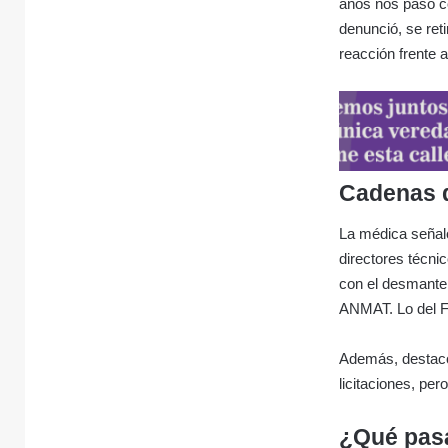
años nos pasó co
denunció, se reti
reacción frente a
Cadenas d
La médica señaló
directores técni
con el desmantel
ANMAT. Lo del Fe
Además, destacó 
licitaciones, pe
¿Qué pas