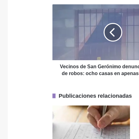
4 agosto, 2026
Vecinos
Diálogo, sí… diál
de
San
Gerónimo
denuncian
29 julio, 2026
una
ola
de
robos:
ocho
Vecinos de San Gerónimo denunc
28 julio, 2026
casas
de robos: ocho casas en apenas
en
apenas
cinco
Publicaciones relacionadas
días
28 julio, 2026