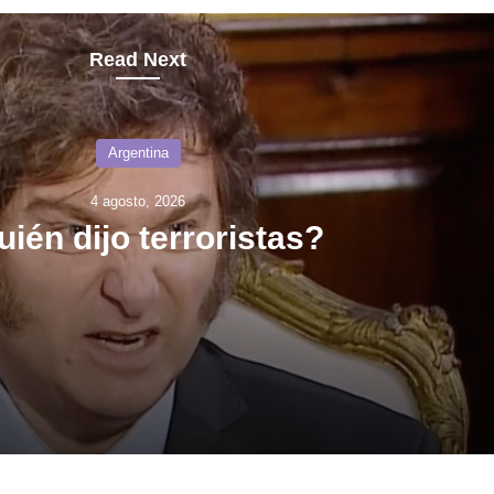
Read Next
Argentina
4 agosto, 2026
ién dijo terroristas?
istas?