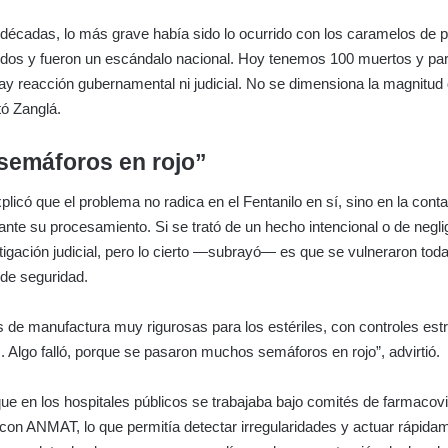
décadas, lo más grave había sido lo ocurrido con los caramelos de p
cidos y fueron un escándalo nacional. Hoy tenemos 100 muertos y pa
y reacción gubernamental ni judicial. No se dimensiona la magnitud 
tó Zanglá.
semáforos en rojo”
xplicó que el problema no radica en el Fentanilo en sí, sino en la con
ante su procesamiento. Si se trató de un hecho intencional o de negl
tigación judicial, pero lo cierto —subrayó— es que se vulneraron toda
de seguridad.
s de manufactura muy rigurosas para los estériles, con controles estr
s. Algo falló, porque se pasaron muchos semáforos en rojo”, advirtió.
ue en los hospitales públicos se trabajaba bajo comités de farmacovi
 con ANMAT, lo que permitía detectar irregularidades y actuar rápida