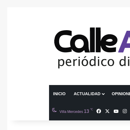
INICIO
ACTUALIDAD
OPINION
℃
Facebook
X
YouT
I
13
Villa Mercedes