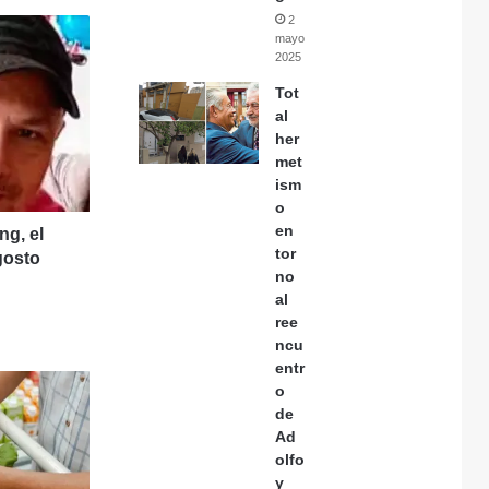
2
mayo,
2025
Tot
al
her
met
ism
o
en
ng, el
tor
gosto
no
al
ree
ncu
entr
o
de
Ad
olfo
y