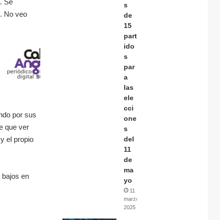
. Se
s
o. No veo
de
15
part
ido
s
par
a
las
ele
cci
ando por sus
one
ne que ver
s
y el propio
del
11
de
ma
 bajos en
yo
11
marzo,
2025