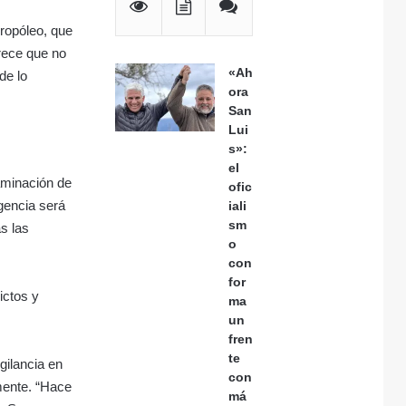
ropóleo, que
rece que no
«Ah
de lo
ora
San
Lui
s»:
el
taminación de
ofic
igencia será
iali
sm
s las
o
con
for
ictos y
ma
un
fren
te
gilancia en
con
mente. “Hace
má