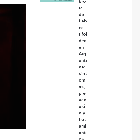
bro
te
de
fieb
re
tifoi
dea
en
Arg
enti
na:
sínt
om
as,
pre
ven
ció
n y
trat
ami
ent
o»