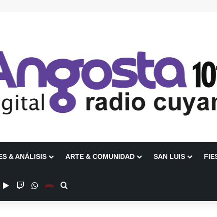
ES & ANÁLISIS
ARTE & COMUNIDAD
SAN LUIS
FIE
ube
nstagram
Google Play
Twitch
WhatsApp
Escuchanos en Vivo
Buscar por