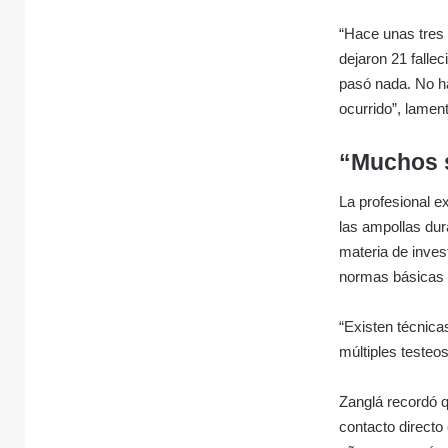
“Hace unas tres 
dejaron 21 falle
pasó nada. No ha
ocurrido”, lamen
“Muchos 
La profesional e
las ampollas dur
materia de inves
normas básicas 
“Existen técnica
múltiples testeo
Zanglá recordó q
contacto directo