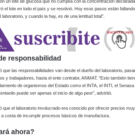
n un lote de glucosa que no cumplía con la concentración declarada
ró el lote en todo el país y se resolvió. Hoy esos pasos están falland
l laboratorio, y cuando la hay, es de una lentitud total”.
e responsabilidad
 que las responsabilidades van desde el dueño del laboratorio, pas
cos y trabajadores, hasta el ente contralor, ANMAT. “Esto también tie
amiento de organismos del Estado como el INTA, el INTI, el Senasa 
ntanilo puede ser apenas el inicio de algo peor”, advirtió.
que el laboratorio involucrado era conocido por ofrecer precios muy
ro a costa de incumplir procesos básicos de manufactura.
ará ahora?