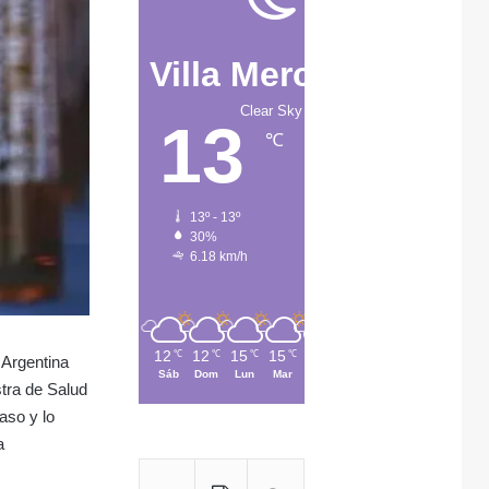
Villa Mercedes
Clear Sky
13
℃
13º - 13º
30%
6.18 km/h
12
12
15
15
13
℃
℃
℃
℃
℃
 Argentina
Sáb
Dom
Lun
Mar
Mié
tra de Salud
aso y lo
a