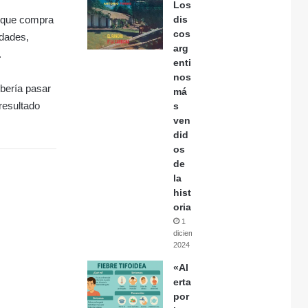
Los
dis
l que compra
cos
idades,
arg
.
enti
nos
bería pasar
má
resultado
s
ven
did
os
de
la
hist
oria
1
diciembre,
2024
«Al
erta
por