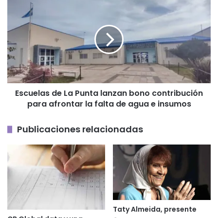
Escuelas
sin
de
condicionamientos”
La
Punta
lanzan
bono
contribución
para
afrontar
Escuelas de La Punta lanzan bono contribución
la
para afrontar la falta de agua e insumos
falta
de
agua
Publicaciones relacionadas
e
insumos
Taty Almeida, presente