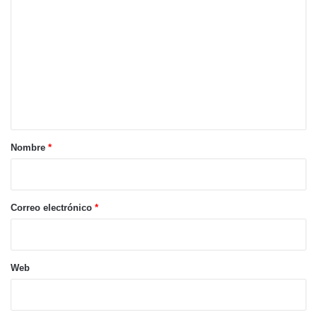
o
m
e
n
t
a
r
Nombre
*
i
o
*
Correo electrónico
*
Web