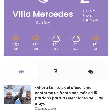
Villa Mercedes
15º - 2º
66%
8.02 km/h
Clear Sky
15
15
12
9
16
℃
℃
℃
℃
℃
Lun
Mar
Mié
Jue
Vie
«Ahora San Luis»: el oficialismo
conforma un frente con más de 15
partidos para las elecciones del 11 de
mayo
11 marzo, 2025