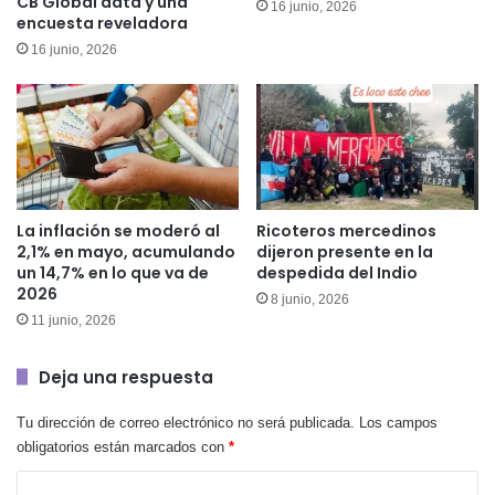
CB Global data y una
16 junio, 2026
encuesta reveladora
16 junio, 2026
La inflación se moderó al
Ricoteros mercedinos
2,1% en mayo, acumulando
dijeron presente en la
un 14,7% en lo que va de
despedida del Indio
2026
8 junio, 2026
11 junio, 2026
Deja una respuesta
Tu dirección de correo electrónico no será publicada.
Los campos
obligatorios están marcados con
*
C