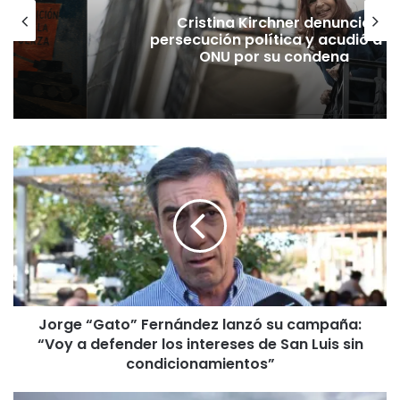
Cristina Kirchner denunció
persecución política y acudió a la
ONU por su condena
Jorge
“Gato”
Fernández
lanzó
su
campaña:
“Voy
a
defender
Jorge “Gato” Fernández lanzó su campaña:
los
“Voy a defender los intereses de San Luis sin
intereses
de
condicionamientos”
San
Luis