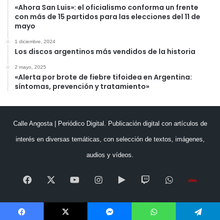
«Ahora San Luis»: el oficialismo conforma un frente
con más de 15 partidos para las elecciones del 11 de
mayo
1 diciembre, 2024
Los discos argentinos más vendidos de la historia
2 mayo, 2025
«Alerta por brote de fiebre tifoidea en Argentina:
síntomas, prevención y tratamiento»
Calle Angosta | Periódico Digital. Publicación digital con artículos de
interés en diversas temáticas, con selección de textos, imágenes,
audios y vídeos.
Facebook
X
YouTube
Instagram
Google
Twitch
WhatsApp
Esc
Play
en