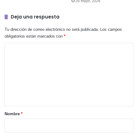
26 mayo, 2026
Deja una respuesta
Tu dirección de correo electrónico no será publicada.
Los campos
obligatorios están marcados con
*
C
o
m
e
n
t
a
r
Nombre
*
i
o