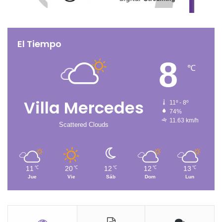
El Tiempo
8
℃
Villa Mercedes
11º - 8º
74%
11.63 km/h
Scattered Clouds
11
20
12
12
13
℃
℃
℃
℃
℃
Jue
Vie
Sáb
Dom
Lun