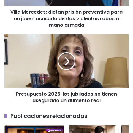
acusado
Villa Mercedes: dictan prisión preventiva para
de
un joven acusado de dos violentos robos a
dos
violentos
mano armada
robos
a
Presupuesto
mano
2026:
armada
los
jubilados
no
tienen
asegurado
un
aumento
Presupuesto 2026: los jubilados no tienen
real
asegurado un aumento real
Publicaciones relacionadas