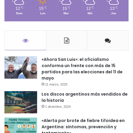
12
15
15
12
13
℃
℃
℃
℃
℃
Dom
Lun
Mar
Mié
Jue
«Ahora San Luis»: el oficialismo
conforma un frente con más de 15
partidos para las elecciones del 11 de
mayo
11 marzo, 2025
Los discos argentinos más vendidos de
la historia
1 diciembre, 2024
«Alerta por brote de fiebre tifoidea en
Argentina: síntomas, prevención y