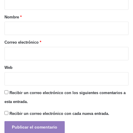
a
r
Nombre
*
i
o
*
Correo electrónico
*
Web
Recibir un correo electrónico con los siguientes comentarios a
esta entrada.
Recibir un correo electrónico con cada nueva entrada.