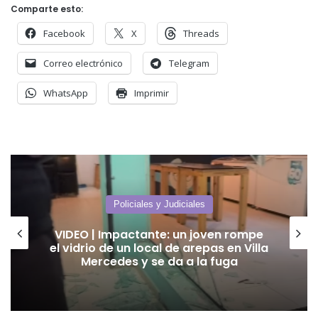
Comparte esto:
Facebook
X
Threads
Correo electrónico
Telegram
WhatsApp
Imprimir
Policiales y Judiciales
Violencia de género: Un hombre
atacó a su pareja y agredió a
policías; enfrentará cuatro meses de
prisión.