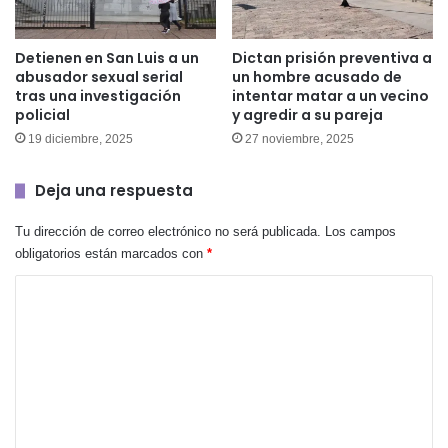
Detienen en San Luis a un
Dictan prisión preventiva a
abusador sexual serial
un hombre acusado de
tras una investigación
intentar matar a un vecino
policial
y agredir a su pareja
19 diciembre, 2025
27 noviembre, 2025
Deja una respuesta
Tu dirección de correo electrónico no será publicada.
Los campos
obligatorios están marcados con
*
C
o
m
e
n
t