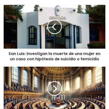
San
Luis:
investigan
la
muerte
de
una
mujer
en
San Luis: investigan la muerte de una mujer en
un
un caso con hipótesis de suicidio o femicidio
caso
con
hipótesis
Un
de
Pueblo
suicidio
sufriente
o
entre
femicidio
canallas
y
cobardes