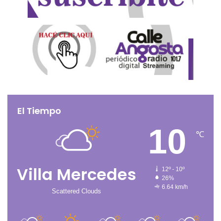
El Tiempo
10
℃
Villa Mercedes
12º - 10º
26%
6.64 km/h
Scattered Clouds