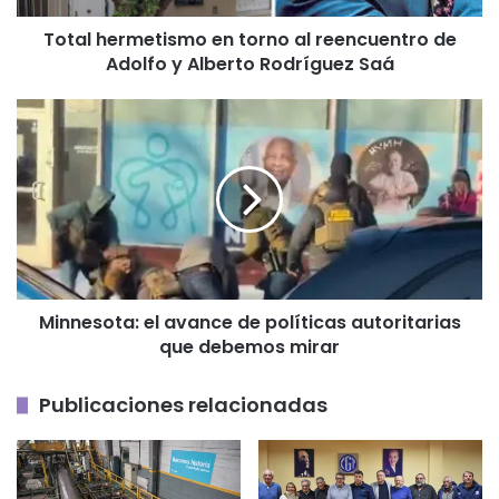
y
Total hermetismo en torno al reencuentro de
Alberto
Adolfo y Alberto Rodríguez Saá
Rodríguez
Saá
Minnesota:
el
avance
de
políticas
autoritarias
que
debemos
mirar
Minnesota: el avance de políticas autoritarias
que debemos mirar
Publicaciones relacionadas