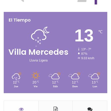
El Tiempo
13
℃
Villa Mercedes
13º - 7º
87%
9.03 km/h
Lluvia Ligera
12
20
12
12
13
℃
℃
℃
℃
℃
Jue
Vie
Sáb
Dom
Lun