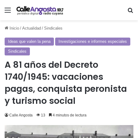
Menú
Bu
Inicio
/
Actualidad
/
Sindicales
Ideas que valen la pena
Investigaciones e informes especiales
Sindicales
A 81 años del Decreto
1740/1945: vacaciones
pagas, conquista peronista
y turismo social
Calle Angosta
13
4 minutos de lectura