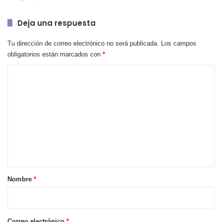
Deja una respuesta
Tu dirección de correo electrónico no será publicada.
Los campos
obligatorios están marcados con
*
C
o
m
e
n
t
a
r
Nombre
*
i
o
*
Correo electrónico
*