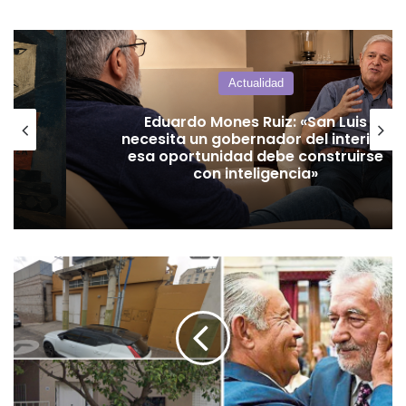
Actualidad
Eduardo Mones Ruiz: «San Luis
necesita un gobernador del interior,
esa oportunidad debe construirse
con inteligencia»
Total
hermetismo
en
torno
al
reencuentro
de
Adolfo