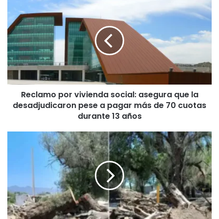
Reclamo
por
vivienda
social:
asegura
que
la
desadjudicaron
pese
Reclamo por vivienda social: asegura que la
a
desadjudicaron pese a pagar más de 70 cuotas
pagar
más
durante 13 años
de
70
Fuerte
cuotas
rechazo
durante
por
13
la
años
tala
de
árboles
centenarios
en