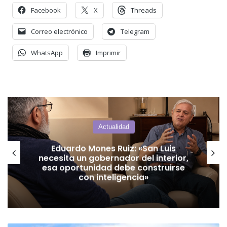
Facebook
X
Threads
Correo electrónico
Telegram
WhatsApp
Imprimir
Actualidad
Jubilados Autoconvocados solicitan
audiencia con Poggi para abordar el
boleto gratuito interurbano