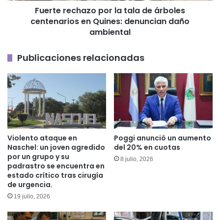
Fuerte rechazo por la tala de árboles
Quines:
centenarios en Quines: denuncian daño
denuncian
daño
ambiental
ambiental
Publicaciones relacionadas
Violento ataque en
Poggi anunció un aumento
Naschel: un joven agredido
del 20% en cuotas
por un grupo y su
8 julio, 2026
padrastro se encuentra en
estado crítico tras cirugía
de urgencia.
19 julio, 2026