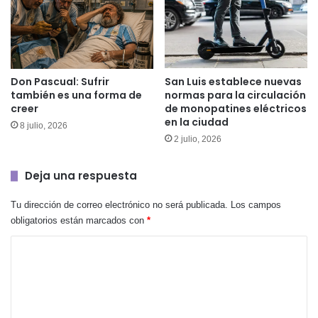
Don Pascual: Sufrir
San Luis establece nuevas
también es una forma de
normas para la circulación
creer
de monopatines eléctricos
en la ciudad
8 julio, 2026
2 julio, 2026
Deja una respuesta
Tu dirección de correo electrónico no será publicada.
Los campos
obligatorios están marcados con
*
C
o
m
e