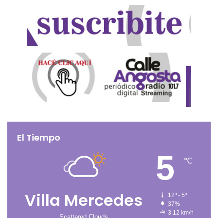
El Tiempo
5
℃
Villa Mercedes
12º - 5º
37%
3.12 km/h
Scattered Clouds