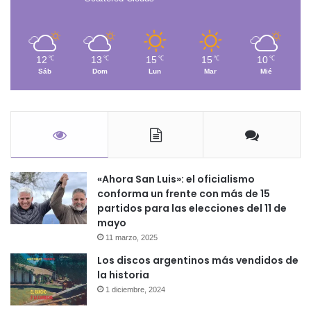
12
13
15
15
10
℃
℃
℃
℃
℃
Sáb
Dom
Lun
Mar
Mié
«Ahora San Luis»: el oficialismo
conforma un frente con más de 15
partidos para las elecciones del 11 de
mayo
11 marzo, 2025
Los discos argentinos más vendidos de
la historia
1 diciembre, 2024