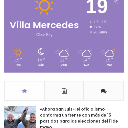
19
℃
Villa Mercedes
19º - 16º
12%
9.8 km/h
Clear Sky
19
14
12
14
15
℃
℃
℃
℃
℃
Vie
Sáb
Dom
Lun
Mar
«Ahora San Luis»: el oficialismo
conforma un frente con más de 15
partidos para las elecciones del 11 de
mayo