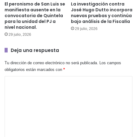
El peronismo de San Luis se
La investigación contra
manifiesta ausente en la
José Hugo Dutto incorpora
convocatoria de Quintela
nuevas pruebas y continúa
para la unidad del PJ a
bajo análisis de la Fiscalía
nivel nacional.
29 julio, 2026
29 julio, 2026
Deja una respuesta
Tu dirección de correo electrónico no será publicada.
Los campos
obligatorios están marcados con
*
C
o
m
e
n
t
a