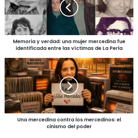
una
mujer
mercedina
fue
identificada
entre
Memoria y verdad: una mujer mercedina fue
las
identificada entre las víctimas de La Perla
víctimas
de
La
Una
Perla
mercedina
contra
los
mercedinos:
el
cinismo
del
poder
Una mercedina contra los mercedinos: el
cinismo del poder