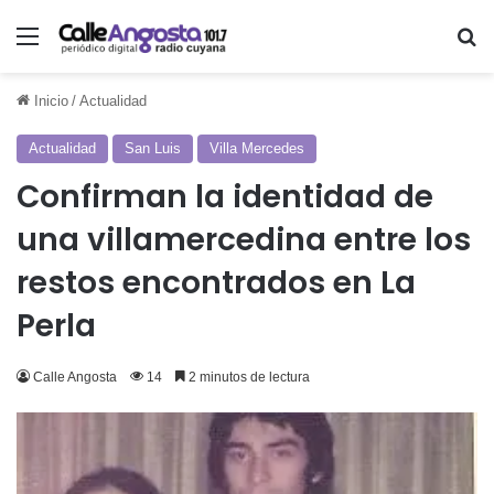
Menú
Bu
Inicio
/
Actualidad
Actualidad
San Luis
Villa Mercedes
Confirman la identidad de
una villamercedina entre los
restos encontrados en La
Perla
Calle Angosta
14
2 minutos de lectura