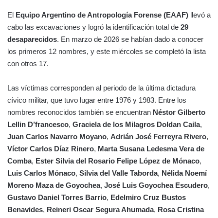
El
Equipo Argentino de Antropología Forense (EAAF)
llevó a
cabo las excavaciones y logró la identificación total de
29
desaparecidos
. En marzo de 2026 se habían dado a conocer
los primeros 12 nombres, y este miércoles se completó la lista
con otros 17.
Las víctimas corresponden al periodo de la última dictadura
cívico militar, que tuvo lugar entre 1976 y 1983. Entre los
nombres reconocidos también se encuentran
Néstor Gilberto
Lellin D’francesco
,
Graciela de los Milagros Doldan Caila
,
Juan Carlos Navarro Moyano
,
Adrián José Ferreyra Rivero
,
Víctor Carlos Díaz Rinero
,
Marta Susana Ledesma Vera de
Comba
,
Ester Silvia del Rosario Felipe López de Mónaco
,
Luis Carlos Mónaco
,
Silvia del Valle Taborda
,
Nélida Noemí
Moreno Maza de Goyochea
,
José Luis Goyochea Escudero
,
Gustavo Daniel Torres Barrio
,
Edelmiro Cruz Bustos
Benavides
,
Reineri Oscar Segura Ahumada
,
Rosa Cristina