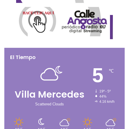
El Tiempo
5
℃
Villa Mercedes
19º - 5º
44%
4.16 km/h
Scattered Clouds