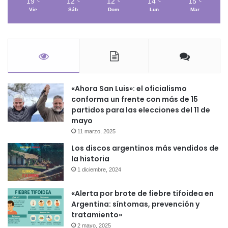
19
12
12
14
15
℃
℃
℃
℃
℃
Vie
Sáb
Dom
Lun
Mar
«Ahora San Luis»: el oficialismo
conforma un frente con más de 15
partidos para las elecciones del 11 de
mayo
11 marzo, 2025
Los discos argentinos más vendidos de
la historia
1 diciembre, 2024
«Alerta por brote de fiebre tifoidea en
Argentina: síntomas, prevención y
tratamiento»
2 mayo, 2025