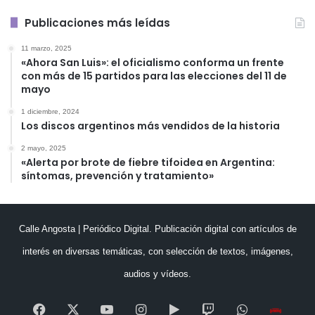
Publicaciones más leídas
11 marzo, 2025
«Ahora San Luis»: el oficialismo conforma un frente
con más de 15 partidos para las elecciones del 11 de
mayo
1 diciembre, 2024
Los discos argentinos más vendidos de la historia
2 mayo, 2025
«Alerta por brote de fiebre tifoidea en Argentina:
síntomas, prevención y tratamiento»
Calle Angosta | Periódico Digital. Publicación digital con artículos de
interés en diversas temáticas, con selección de textos, imágenes,
audios y vídeos.
Facebook
X
YouTube
Instagram
Google
Twitch
WhatsApp
Esc