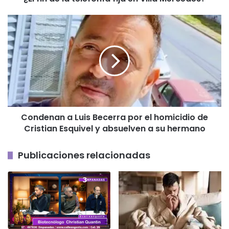
Condenan
a
Luis
Becerra
por
el
homicidio
de
Cristian
Condenan a Luis Becerra por el homicidio de
Esquivel
Cristian Esquivel y absuelven a su hermano
y
absuelven
a
Publicaciones relacionadas
su
hermano