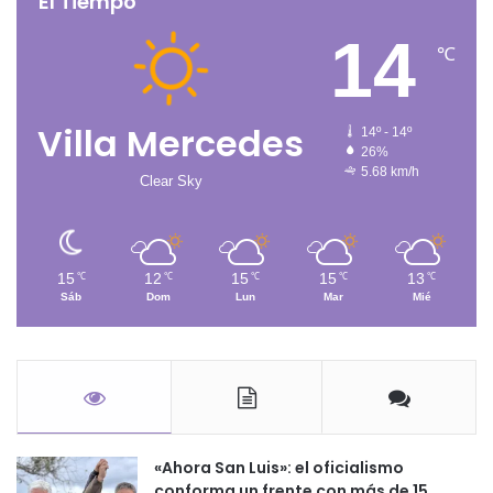
El Tiempo
14
℃
Villa Mercedes
14º - 14º
26%
5.68 km/h
Clear Sky
15
12
15
15
13
℃
℃
℃
℃
℃
Sáb
Dom
Lun
Mar
Mié
«Ahora San Luis»: el oficialismo
conforma un frente con más de 15