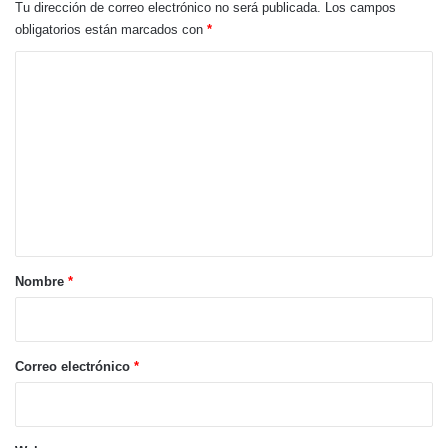
Tu dirección de correo electrónico no será publicada.
Los campos
obligatorios están marcados con
*
C
o
m
e
n
t
a
r
Nombre
*
i
o
*
Correo electrónico
*