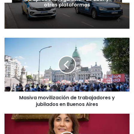
tenés que saber
Masiva
movilización
de
trabajadores
y
jubilados
en
Buenos
Aires
Masiva movilización de trabajadores y
jubilados en Buenos Aires
“Crecen
los
amparos