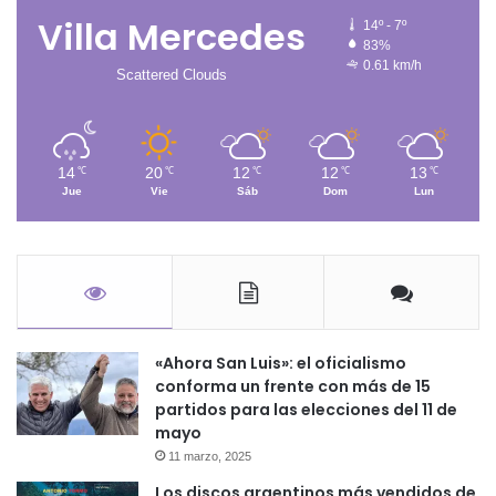
Villa Mercedes
14º - 7º
83%
0.61 km/h
Scattered Clouds
14
20
12
12
13
℃
℃
℃
℃
℃
Jue
Vie
Sáb
Dom
Lun
«Ahora San Luis»: el oficialismo
conforma un frente con más de 15
partidos para las elecciones del 11 de
mayo
11 marzo, 2025
Los discos argentinos más vendidos de