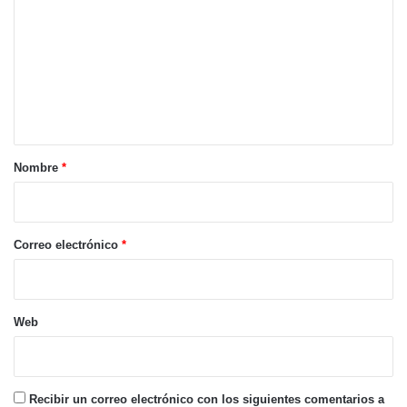
m
e
n
t
a
r
Nombre
*
i
o
*
Correo electrónico
*
Web
Recibir un correo electrónico con los siguientes comentarios a