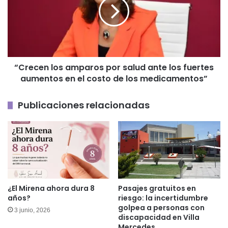
por
salud
ante
los
fuertes
aumentos
“Crecen los amparos por salud ante los fuertes
en
aumentos en el costo de los medicamentos”
el
costo
de
Publicaciones relacionadas
los
medicamentos”
¿El Mirena ahora dura 8
Pasajes gratuitos en
años?
riesgo: la incertidumbre
golpea a personas con
3 junio, 2026
discapacidad en Villa
Mercedes