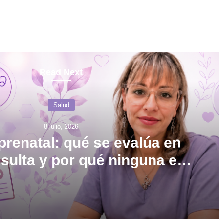
Read Next
Salud
8 julio, 2026
prenatal: qué se evalúa en
sulta y por qué ninguna es
“solo un control”