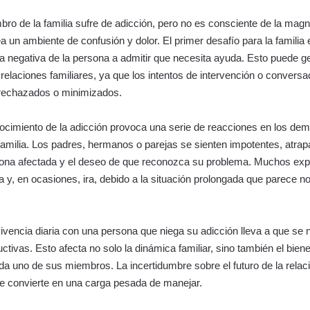
o de la familia sufre de adicción, pero no es consciente de la magn
a un ambiente de confusión y dolor. El primer desafío para la familia 
 la negativa de la persona a admitir que necesita ayuda. Esto puede g
 relaciones familiares, ya que los intentos de intervención o conversa
rechazados o minimizados.
nocimiento de la adicción provoca una serie de reacciones en los de
amilia. Los padres, hermanos o parejas se sienten impotentes, atrap
sona afectada y el deseo de que reconozca su problema. Muchos ex
za y, en ocasiones, ira, debido a la situación prolongada que parece n
vencia diaria con una persona que niega su adicción lleva a que se 
ctivas. Esto afecta no solo la dinámica familiar, sino también el bien
a uno de sus miembros. La incertidumbre sobre el futuro de la relaci
se convierte en una carga pesada de manejar.