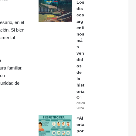
Los
dis
cos
arg
esario, en el
enti
ción. Si bien
nos
damental
má
s
ven
did
e
os
ra familiar.
de
ión
la
rtunidad de
hist
oria
1
diciembre,
2024
«Al
erta
por