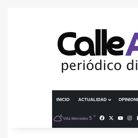
INICIO
ACTUALIDAD
OPINION
℃
Facebook
X
YouTu
In
5
Villa Mercedes