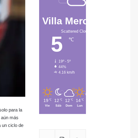
Villa Mercedes
Scattered Clouds
5
℃
19º - 5º
44%
4.16 km/h
19
12
12
14
15
℃
℃
℃
℃
℃
Vie
Sáb
Dom
Lun
Mar
olo para la
ca aún más
 un ciclo de