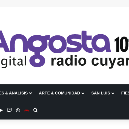
ES & ANÁLISIS
ARTE & COMUNIDAD
SAN LUIS
FIE
be
stagram
Google Play
Twitch
WhatsApp
Escuchanos en Vivo
Buscar por