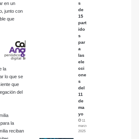
ar en un
s
de
o, junto con
15
ble que
part
ido
s
par
a
las
ele
cci
e la
one
ar lo que se
s
iente que
del
negación del
11
de
ma
yo
milia
11
para la
marzo,
ilia reciban
2025
mites