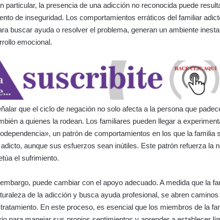
en particular, la presencia de una adicción no reconocida puede result
ento de inseguridad. Los comportamientos erráticos del familiar adict
ara buscar ayuda o resolver el problema, generan un ambiente inesta
rollo emocional.
ñalar que el ciclo de negación no solo afecta a la persona que padec
ambién a quienes la rodean. Los familiares pueden llegar a experiment
dependencia», un patrón de comportamientos en los que la familia s
 adicto, aunque sus esfuerzos sean inútiles. Este patrón refuerza la 
túa el sufrimiento.
n embargo, puede cambiar con el apoyo adecuado. A medida que la fa
uraleza de la adicción y busca ayuda profesional, se abren caminos 
l tratamiento. En este proceso, es esencial que los miembros de la fam
io para manejar sus propios sentimientos y aprender a establecer lí