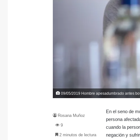
09/05/2019 Hombre apesadumbrado antes bo
En el seno de mu
Rosana Muñoz
persona afectada
9
cuando la person
negación y sufri
2 minutos de lectura