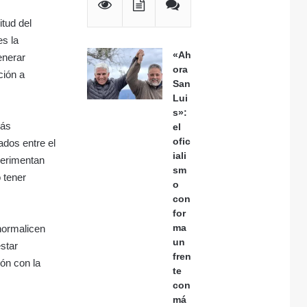
itud del
es la
«Ah
enerar
ora
ción a
San
Lui
s»:
más
el
ofic
ados entre el
iali
perimentan
sm
o tener
o
con
for
ma
normalicen
un
estar
fren
ón con la
te
con
má