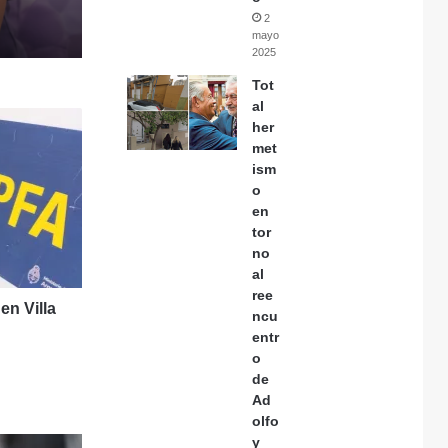
2
mayo,
2025
Tot
al
her
met
ism
o
en
tor
no
al
ree
en Villa
ncu
entr
o
de
Ad
olfo
y