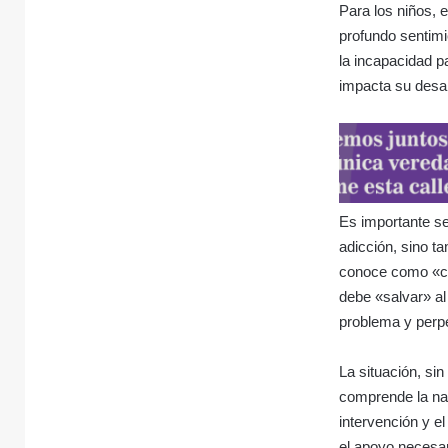
Para los niños, 
profundo sentimi
la incapacidad p
impacta su desar
Es importante se
adicción, sino t
conoce como «co
debe «salvar» al
problema y perpe
La situación, si
comprende la nat
intervención y e
el apoyo necesar