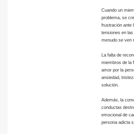
Cuando un miembr
problema, se cre
frustración ante
tensiones en las
menudo se ven 
La falta de reco
miembros de la f
amor por la per
ansiedad, triste
solución.
Además, la convi
conductas destru
emocional de cad
persona adicta 