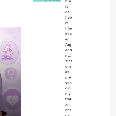
bro
te
de
fieb
re
tifoi
dea
en
Arg
enti
na:
sínt
om
as,
pre
ven
ció
n y
trat
ami
ent
o»