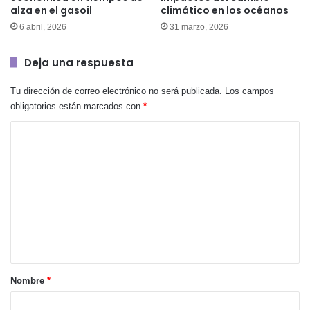
alza en el gasoil
climático en los océanos
6 abril, 2026
31 marzo, 2026
Deja una respuesta
Tu dirección de correo electrónico no será publicada.
Los campos
obligatorios están marcados con
*
C
o
m
e
n
t
a
r
Nombre
*
i