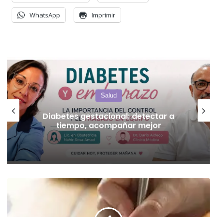
WhatsApp
Imprimir
Salud
Diabetes gestacional: detectar a
tiempo, acompañar mejor
CB
Global
data
y