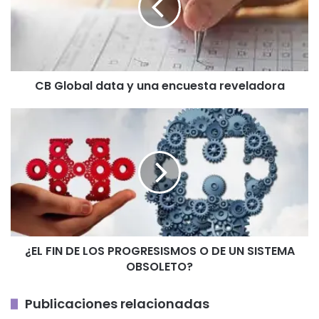
una
encuesta
reveladora
CB Global data y una encuesta reveladora
¿EL
FIN
DE
LOS
PROGRESISMOS
O
DE
UN
SISTEMA
¿EL FIN DE LOS PROGRESISMOS O DE UN SISTEMA
OBSOLETO?
OBSOLETO?
Publicaciones relacionadas