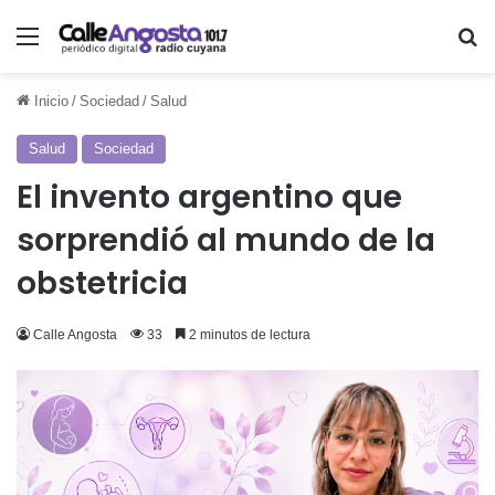
Menú
Bu
Inicio
/
Sociedad
/
Salud
Salud
Sociedad
El invento argentino que
sorprendió al mundo de la
obstetricia
Calle Angosta
33
2 minutos de lectura