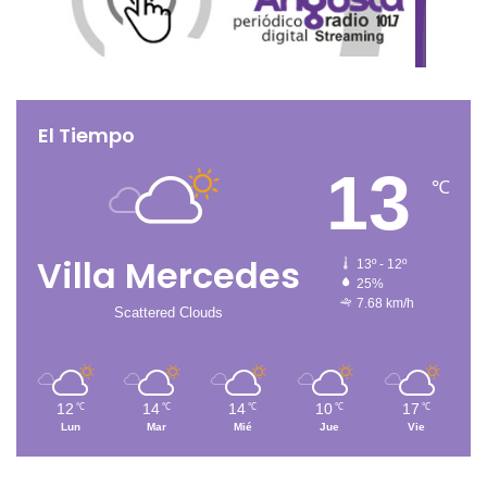
El Tiempo
13
℃
Villa Mercedes
13º - 12º
25%
7.68 km/h
Scattered Clouds
12
14
14
10
17
℃
℃
℃
℃
℃
Lun
Mar
Mié
Jue
Vie