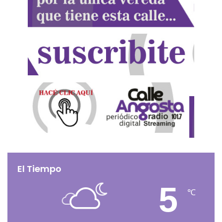
El Tiempo
5
℃