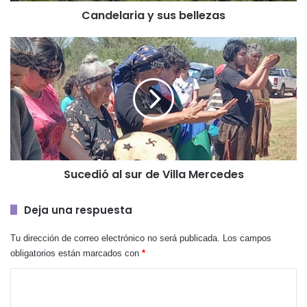
Candelaria y sus bellezas
Sucedió
al
sur
de
Villa
Mercedes
Sucedió al sur de Villa Mercedes
Deja una respuesta
Tu dirección de correo electrónico no será publicada.
Los campos
obligatorios están marcados con
*
C
o