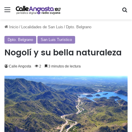
Menú
Bu
Inicio
/
Localidades de San Luis
/
Dpto. Belgrano
Dpto. Belgrano
San Luis Turístico
Nogolí y su bella naturaleza
Calle Angosta
2
3 minutos de lectura