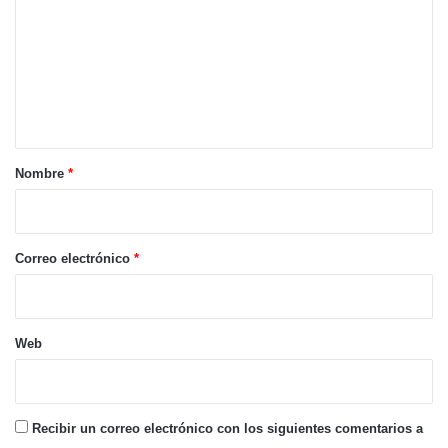
m
e
n
t
a
r
Nombre
*
i
o
*
Correo electrónico
*
Web
Recibir un correo electrónico con los siguientes comentarios a