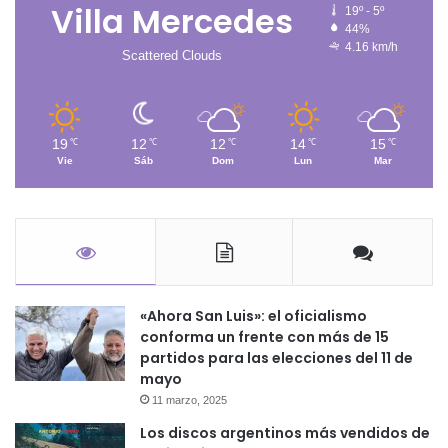
Villa Mercedes
19º - 5º
44%
4.16 km/h
Scattered Clouds
19
12
12
14
15
℃
℃
℃
℃
℃
Vie
Sáb
Dom
Lun
Mar
«Ahora San Luis»: el oficialismo
conforma un frente con más de 15
partidos para las elecciones del 11 de
mayo
11 marzo, 2025
Los discos argentinos más vendidos de