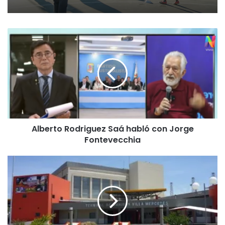
Alberto
Rodriguez
Saá
habló
con
Jorge
Fontevecchia
Alberto Rodriguez Saá habló con Jorge
Fontevecchia
Pasajes
gratuitos
en
riesgo:
la
incertidumbre
golpea