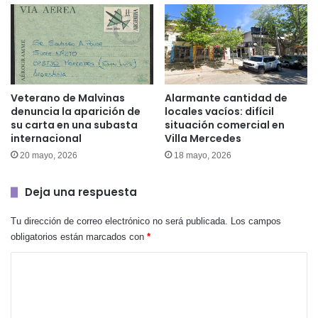
Veterano de Malvinas
Alarmante cantidad de
denuncia la aparición de
locales vacíos: difícil
su carta en una subasta
situación comercial en
internacional
Villa Mercedes
20 mayo, 2026
18 mayo, 2026
Deja una respuesta
Tu dirección de correo electrónico no será publicada.
Los campos
obligatorios están marcados con
*
C
o
m