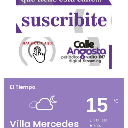
El Tiempo
15
℃
Villa Mercedes
15º - 15º
69%