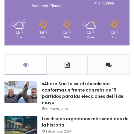
3.72 km/h
Scattered Clouds
15
19
12
12
12
℃
℃
℃
℃
℃
Jue
Vie
Sáb
Dom
Lun
«Ahora San Luis»: el oficialismo
conforma un frente con más de 15
partidos para las elecciones del 11 de
mayo
11 marzo, 2025
Los discos argentinos más vendidos de
la historia
1 diciembre, 2024