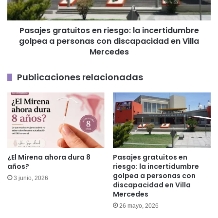
a
personas
Pasajes gratuitos en riesgo: la incertidumbre
con
golpea a personas con discapacidad en Villa
discapacidad
en
Mercedes
Villa
Mercedes
Publicaciones relacionadas
¿El Mirena ahora dura 8
Pasajes gratuitos en
años?
riesgo: la incertidumbre
golpea a personas con
3 junio, 2026
discapacidad en Villa
Mercedes
26 mayo, 2026