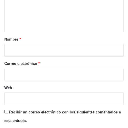
e
n
t
a
r
Nombre
*
i
o
*
Correo electrónico
*
Web
Recibir un correo electrónico con los siguientes comentarios a
esta entrada.