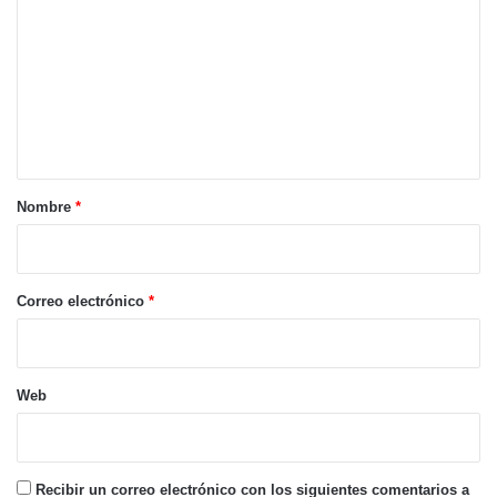
o
m
e
n
t
a
r
Nombre
*
i
o
*
Correo electrónico
*
Web
Recibir un correo electrónico con los siguientes comentarios a