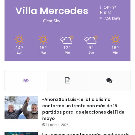
Villa Mercedes
14º - 3º
61%
7.56 km/h
Clear Sky
14
15
12
9
16
℃
℃
℃
℃
℃
Lun
Mar
Mié
Jue
Vie
«Ahora San Luis»: el oficialismo
conforma un frente con más de 15
partidos para las elecciones del 11 de
mayo
11 marzo, 2025
Los discos argentinos más vendidos de