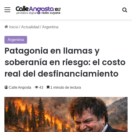
Menú
Bu
Inicio
/
Actualidad
/
Argentina
Argentina
Patagonia en llamas y
soberanía en riesgo: el costo
real del desfinanciamiento
Calle Angosta
43
1 minuto de lectura