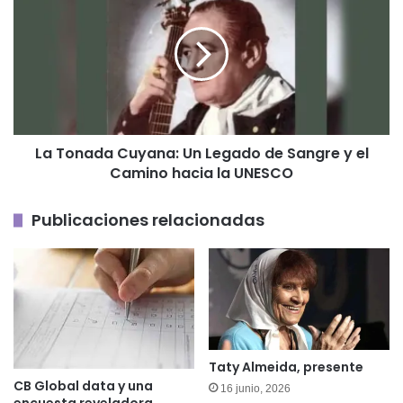
Tonada
Cuyana:
Un
Legado
de
Sangre
y
el
La Tonada Cuyana: Un Legado de Sangre y el
Camino
Camino hacia la UNESCO
hacia
la
UNESCO
Publicaciones relacionadas
Taty Almeida, presente
CB Global data y una
16 junio, 2026
encuesta reveladora