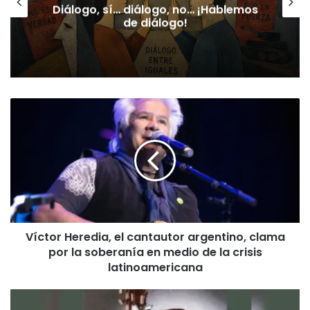
Cristina Kirchner denunció
persecución política y acudió a la
ONU por su condena
Víctor
Heredia,
el
cantautor
argentino,
clama
por
la
soberanía
Víctor Heredia, el cantautor argentino, clama
en
por la soberanía en medio de la crisis
medio
de
latinoamericana
la
crisis
La
latinoamericana