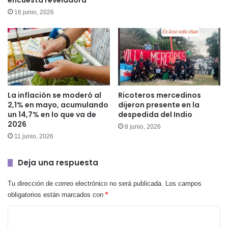
16 junio, 2026
La inflación se moderó al
Ricoteros mercedinos
2,1% en mayo, acumulando
dijeron presente en la
un 14,7% en lo que va de
despedida del Indio
2026
8 junio, 2026
11 junio, 2026
Deja una respuesta
Tu dirección de correo electrónico no será publicada.
Los campos
obligatorios están marcados con
*
C