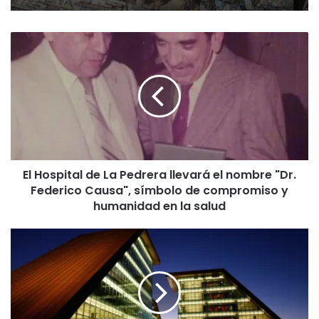
El
Hospital
de
La
Pedrera
llevará
el
nombre
"Dr.
El Hospital de La Pedrera llevará el nombre "Dr.
Federico
Federico Causa", símbolo de compromiso y
Causa",
símbolo
humanidad en la salud
de
compromiso
El
y
Gobierno
humanidad
prorrogó
en
por
la
un
salud
año