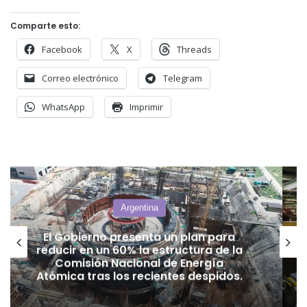
Comparte esto:
Facebook
X
Threads
Correo electrónico
Telegram
WhatsApp
Imprimir
Sindicales
La industria concluye el primer
semestre con una disminución del
2,2% según OJF y del 0,7% según FIEL.