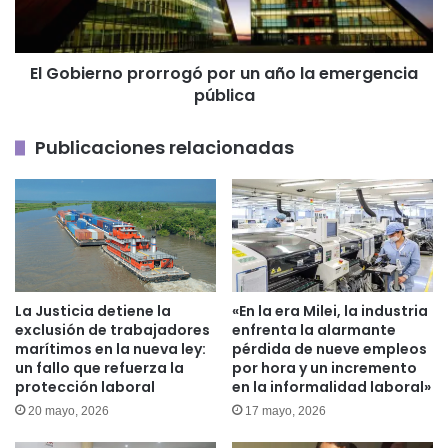
la
emergencia
pública
El Gobierno prorrogó por un año la emergencia
pública
Publicaciones relacionadas
La Justicia detiene la
«En la era Milei, la industria
exclusión de trabajadores
enfrenta la alarmante
marítimos en la nueva ley:
pérdida de nueve empleos
un fallo que refuerza la
por hora y un incremento
protección laboral
en la informalidad laboral»
20 mayo, 2026
17 mayo, 2026