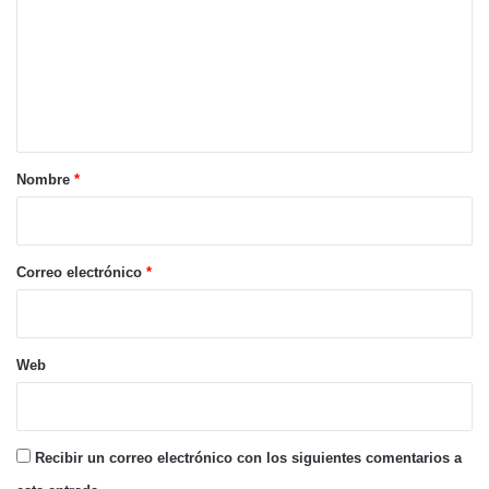
m
e
n
t
a
r
Nombre
*
i
o
*
Correo electrónico
*
Web
Recibir un correo electrónico con los siguientes comentarios a