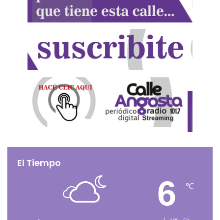
El Tiempo
6
℃