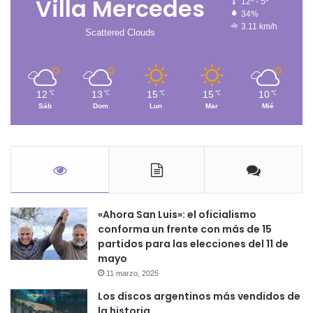
Villa Mercedes
12º - 5º
34%
3.11 km/h
Scattered Clouds
12
13
15
15
10
℃
℃
℃
℃
℃
Sáb
Dom
Lun
Mar
Mié
«Ahora San Luis»: el oficialismo
conforma un frente con más de 15
partidos para las elecciones del 11 de
mayo
11 marzo, 2025
Los discos argentinos más vendidos de
la historia