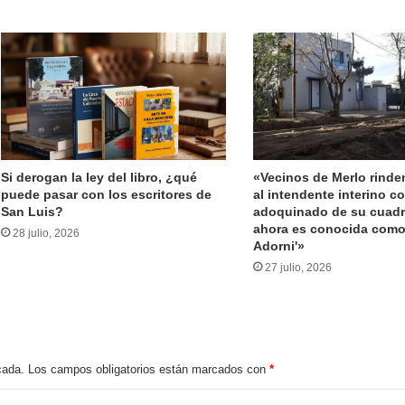
s conmocionan a la provincia
Alberto endureció su mensaje a Adolfo y reabre la disputa del peronismo puntano
Si derogan la ley del libro, ¿qué
«Vecinos de Merlo rind
puede pasar con los escritores de
al intendente interino co
San Luis?
adoquinado de su cuadr
ahora es conocida como 
Jubilados Autoconvocados solicitan audiencia con Poggi para abordar el boleto gratuito interurbano
28 julio, 2026
Adorni'»
27 julio, 2026
El Partido Justicialista de San Luis se alista para las elecciones de 2027 y convoca a su Congreso Provincial
cada.
Los campos obligatorios están marcados con
*