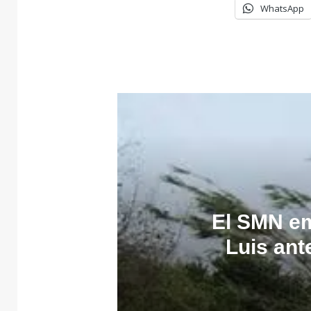
WhatsApp
El SMN em
Luis ant