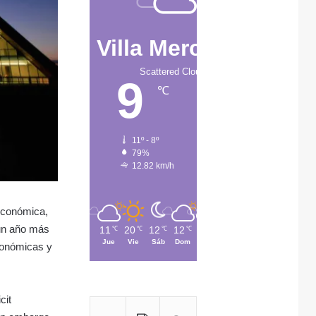
Villa Mercedes
Scattered Clouds
9
℃
11º - 8º
79%
12.82 km/h
 económica,
r un año más
11
20
12
12
13
℃
℃
℃
℃
℃
Jue
Vie
Sáb
Dom
Lun
económicas y
cit