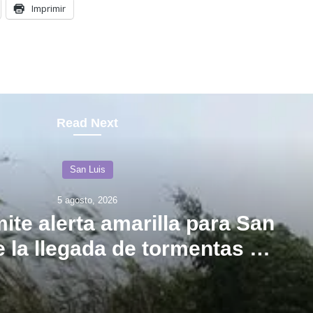
Imprimir
Read Next
San Luis
5 agosto, 2026
ite alerta amarilla para San
e la llegada de tormentas y
vientos intensos