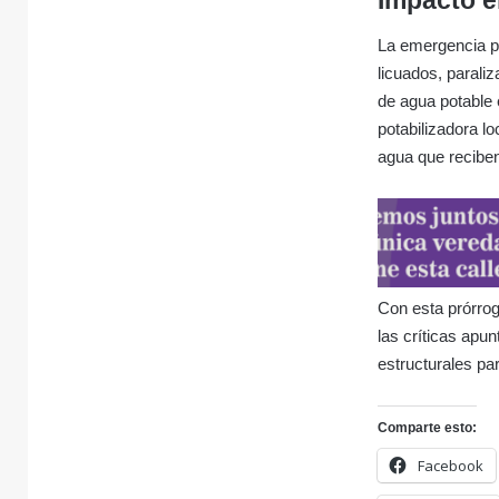
Impacto e
La emergencia pú
licuados, parali
de agua potable e
potabilizadora lo
agua que reciben
Con esta prórrog
las críticas apu
estructurales par
Comparte esto:
Facebook