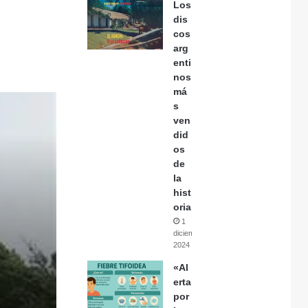
Los
dis
cos
arg
enti
nos
má
s
ven
did
os
de
la
hist
oria
1
diciembre,
2024
«Al
erta
por