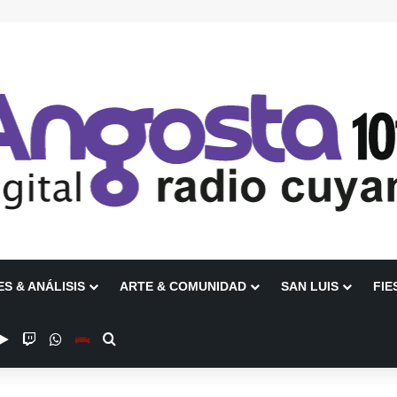
ES & ANÁLISIS
ARTE & COMUNIDAD
SAN LUIS
FIE
be
stagram
Google Play
Twitch
WhatsApp
Escuchanos en Vivo
Buscar por