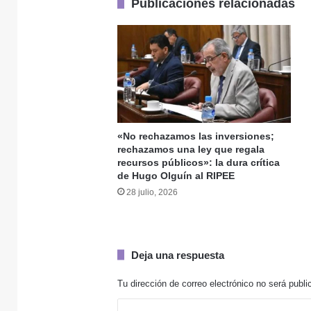
Publicaciones relacionadas
3 agosto, 2026
Tres hechos grave
3 agosto, 2026
«No rechazamos las inversiones;
rechazamos una ley que regala
recursos públicos»: la dura crítica
30 julio, 2026
de Hugo Olguín al RIPEE
28 julio, 2026
30 julio, 2026
Deja una respuesta
Tu dirección de correo electrónico no será publi
C