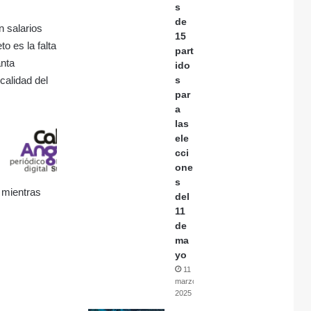
s
de
n salarios
15
o es la falta
part
anta
ido
calidad del
s
par
a
las
ele
cci
one
s
 mientras
del
11
de
ma
yo
11
marzo,
2025