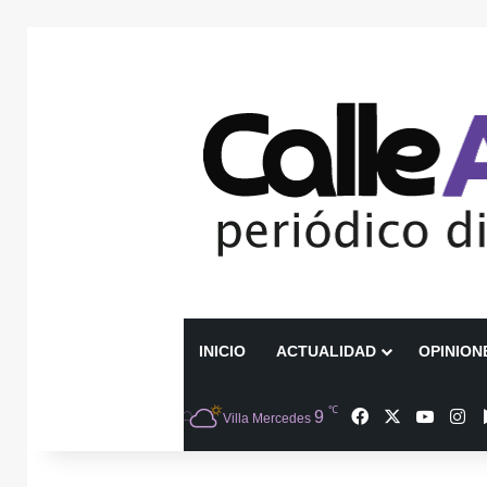
INICIO
ACTUALIDAD
OPINION
℃
Facebook
X
YouTu
In
9
Villa Mercedes