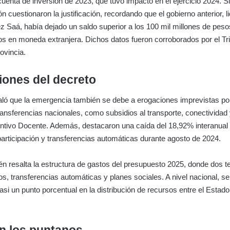
 cuenta de inversión de 2023, que tuvo impacto en el ejercicio 2024. 
n cuestionaron la justificación, recordando que el gobierno anterior, l
z Saá, había dejado un saldo superior a los 100 mil millones de peso
os en moneda extranjera. Dichos datos fueron corroborados por el Tr
ovincia.
ciones del decreto
ló que la emergencia también se debe a erogaciones imprevistas por
ansferencias nacionales, como subsidios al transporte, conectividad
ntivo Docente. Además, destacaron una caída del 18,92% interanual 
articipación y transferencias automáticas durante agosto de 2024.
én resalta la estructura de gastos del presupuesto 2025, donde dos t
ios, transferencias automáticas y planes sociales. A nivel nacional, s
asi un punto porcentual en la distribución de recursos entre el Estado