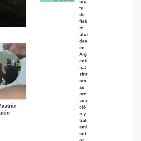
bro
te
de
fieb
re
tifoi
dea
en
Arg
enti
na:
sínt
om
as,
pre
ven
Pastrán
ció
sión
n y
trat
ami
ent
o»