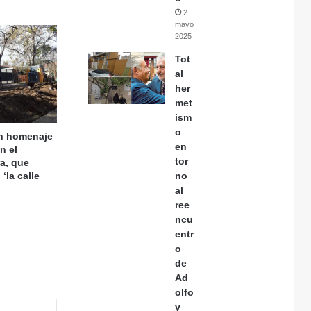
2
mayo,
2025
Tot
al
her
met
ism
o
en homenaje
en
n el
tor
a, que
‘la calle
no
al
ree
ncu
entr
o
de
Ad
olfo
y