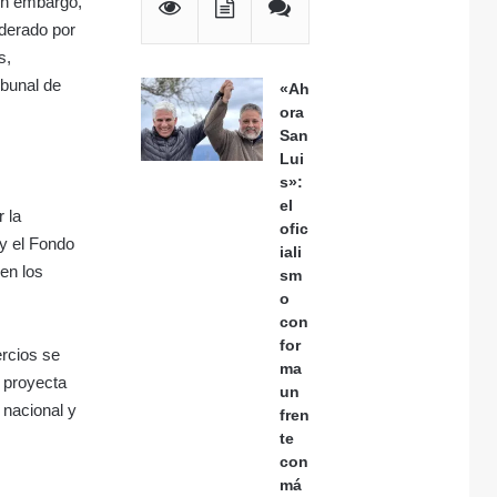
Sin embargo,
iderado por
s,
ibunal de
«Ah
ora
San
Lui
s»:
el
 la
ofic
 y el Fondo
iali
en los
sm
o
con
for
ercios se
ma
e proyecta
un
 nacional y
fren
te
con
má