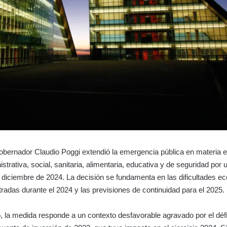
gobernador Claudio Poggi extendió la emergencia pública en materia
istrativa, social, sanitaria, alimentaria, educativa y de seguridad po
de diciembre de 2024. La decisión se fundamenta en las dificultades 
stradas durante el 2024 y las previsiones de continuidad para el 2025.
, la medida responde a un contexto desfavorable agravado por el défi