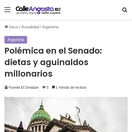
Menú
Bu
Inicio
/
Actualidad
/
Argentina
Argentina
Polémica en el Senado:
dietas y aguinaldos
millonarios
Fuente El Destape
5
1 minuto de lectura