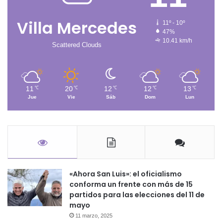
Villa Mercedes
11º - 10º
47%
10.41 km/h
Scattered Clouds
11
20
12
12
13
℃
℃
℃
℃
℃
Jue
Vie
Sáb
Dom
Lun
«Ahora San Luis»: el oficialismo
conforma un frente con más de 15
partidos para las elecciones del 11 de
mayo
11 marzo, 2025