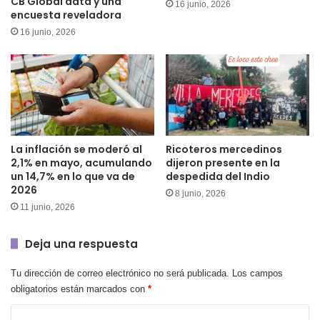
CB Global data y una
16 junio, 2026
encuesta reveladora
16 junio, 2026
La inflación se moderó al
Ricoteros mercedinos
2,1% en mayo, acumulando
dijeron presente en la
un 14,7% en lo que va de
despedida del Indio
2026
8 junio, 2026
11 junio, 2026
Deja una respuesta
Tu dirección de correo electrónico no será publicada.
Los campos
obligatorios están marcados con
*
C