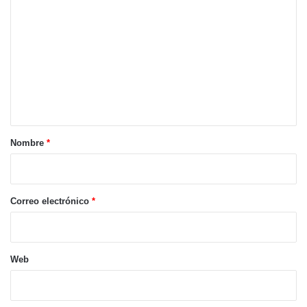
o
m
e
n
t
a
r
Nombre
*
i
o
*
Correo electrónico
*
Web