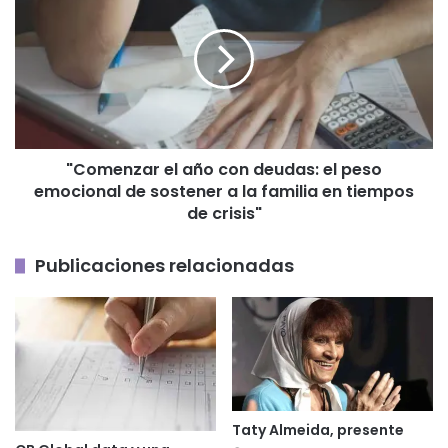
año
con
deudas:
el
peso
emocional
de
"Comenzar el año con deudas: el peso
sostener
emocional de sostener a la familia en tiempos
a
la
de crisis"
familia
en
Publicaciones relacionadas
tiempos
de
crisis"
Taty Almeida, presente