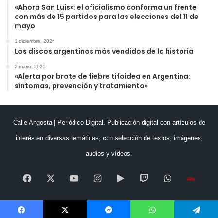
«Ahora San Luis»: el oficialismo conforma un frente
con más de 15 partidos para las elecciones del 11 de
mayo
1 diciembre, 2024
Los discos argentinos más vendidos de la historia
2 mayo, 2025
«Alerta por brote de fiebre tifoidea en Argentina:
síntomas, prevención y tratamiento»
Calle Angosta | Periódico Digital. Publicación digital con artículos de
interés en diversas temáticas, con selección de textos, imágenes,
audios y vídeos.
Facebook
X
YouTube
Instagram
Google
Twitch
WhatsApp
Esc
Play
en