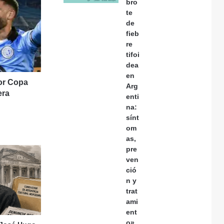
bro
te
de
fieb
re
tifoi
dea
en
por Copa
Arg
era
enti
na:
sínt
om
as,
pre
ven
ció
n y
trat
ami
ent
o»