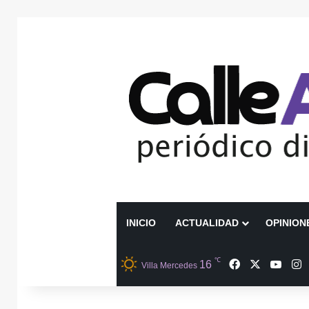
INICIO
ACTUALIDAD
OPINION
℃
Facebook
X
YouT
I
16
Villa Mercedes