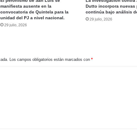
El peronismo de San Luis se
La investigación contra
manifiesta ausente en la
Dutto incorpora nuevas
convocatoria de Quintela para la
continúa bajo análisis de
unidad del PJ a nivel nacional.
29 julio, 2026
29 julio, 2026
Alberto endureció su mensaje a Adolfo y reabre la disputa del peronismo puntano
Eduardo Mones Ruiz: «San Luis necesita un gobernador del interior, esa oportunidad debe construirse con inteligencia»
cada.
Los campos obligatorios están marcados con
*
Jubilados Autoconvocados solicitan audiencia con Poggi para abordar el boleto gratuito interurbano
El Partido Justicialista de San Luis se alista para las elecciones de 2027 y convoca a su Congreso Provincial