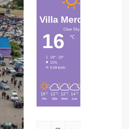
Villa Mercedes
Clear Sky
16
℃
19º - 16º
15%
6.09 km/h
19
12
12
14
15
℃
℃
℃
℃
℃
Vie
Sáb
Dom
Lun
Mar