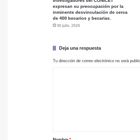
Investigadores del CONICET
expresan su preocupación por la
inminente desvinculación de cerca
de 400 becarios y becarias.
3 agosto, 2026
30 julio, 2026
Deja una respuesta
31 julio, 2026
Tu dirección de correo electrónico no será publi
C
o
30 julio, 2026
m
e
n
t
30 julio, 2026
a
r
Nombre
*