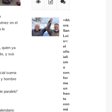
e
«Ah
ménez en el
ora
 la
San
Lui
s»:
el
, quien ya
ofic
ás, y sus
iali
sm
o
con
cial suena
for
e y hombre
ma
un
e paralelo”
fren
te
con
má
alendario