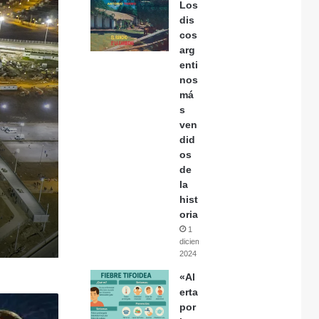
Los
dis
cos
arg
enti
nos
má
s
ven
did
os
de
la
hist
oria
1
diciembre,
2024
«Al
erta
por