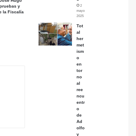
 José Hugo
2
 pruebas y
mayo,
 la Fiscalía
2025
Tot
al
her
met
ism
o
en
tor
no
al
ree
ncu
entr
o
de
Ad
olfo
y