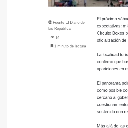
El próximo sábad
Fuente El Diario de
expectativas: mi
las República
Circuito Boxes p
14
oficialización de
1 minuto de lectura
La localidad tur
confirmó que bus
apariciones en 
El panorama polí
como posible com
cercano al gober
cuestionamientos
sostenido con re
Más allá de las 