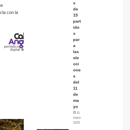
s
ña
de
cla con la
15
part
ido
s
par
a
las
ele
cci
one
s
del
11
de
ma
yo
11
marzo,
2025