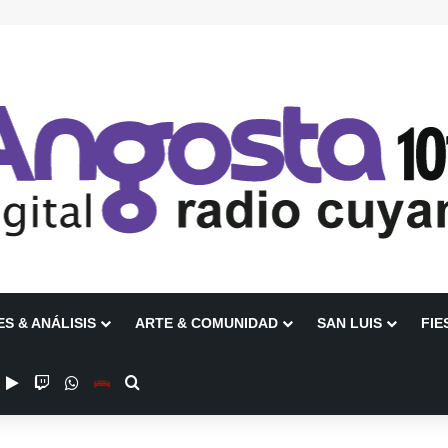
ES & ANÁLISIS
ARTE & COMUNIDAD
SAN LUIS
FIE
ube
nstagram
Google Play
Twitch
WhatsApp
Escuchanos en Vivo
Buscar por