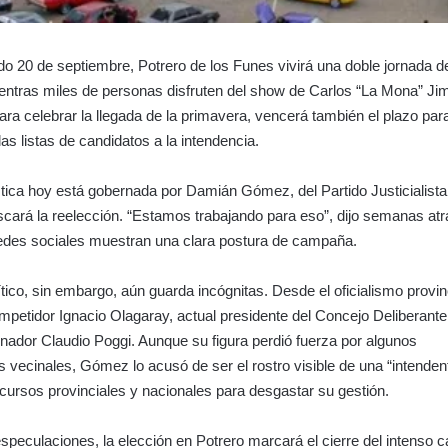
o 20 de septiembre, Potrero de los Funes vivirá una doble jornada d
entras miles de personas disfruten del show de Carlos “La Mona” Ji
ara celebrar la llegada de la primavera, vencerá también el plazo para
 las listas de candidatos a la intendencia.
ística hoy está gobernada por Damián Gómez, del Partido Justicialista
cará la reelección. “Estamos trabajando para eso”, dijo semanas atr
redes sociales muestran una clara postura de campaña.
tico, sin embargo, aún guarda incógnitas. Desde el oficialismo provin
petidor Ignacio Olagaray, actual presidente del Concejo Deliberant
nador Claudio Poggi. Aunque su figura perdió fuerza por algunos
 vecinales, Gómez lo acusó de ser el rostro visible de una “intendent
cursos provinciales y nacionales para desgastar su gestión.
especulaciones, la elección en Potrero marcará el cierre del intenso c