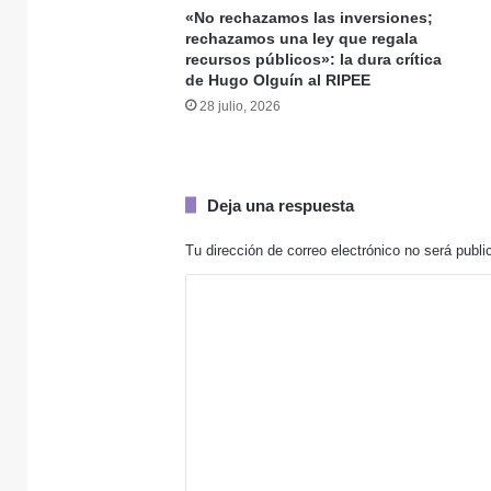
«No rechazamos las inversiones;
rechazamos una ley que regala
recursos públicos»: la dura crítica
30 julio, 2026
de Hugo Olguín al RIPEE
28 julio, 2026
30 julio, 2026
Deja una respuesta
Tu dirección de correo electrónico no será publi
C
29 julio, 2026
o
m
e
28 julio, 2026
n
Abdala niega la ex
t
a