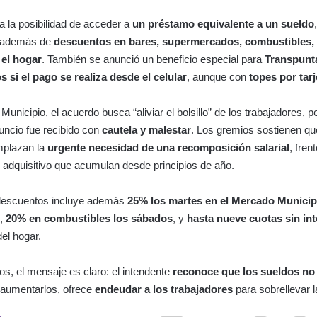
a la posibilidad de acceder a
un préstamo equivalente a un sueldo
 además de
descuentos en bares, supermercados, combustibles, 
 el hogar
. También se anunció un beneficio especial para
Transpunt
s si el pago se realiza desde el celular
, aunque con
topes por tarj
Municipio, el acuerdo busca “aliviar el bolsillo” de los trabajadores, p
uncio fue recibido con
cautela y malestar
. Los gremios sostienen qu
mplazan la
urgente necesidad de una recomposición salarial
, fren
 adquisitivo que acumulan desde principios de año.
descuentos incluye además
25% los martes en el Mercado Municip
s
,
20% en combustibles los sábados
, y
hasta nueve cuotas sin in
del hogar.
tos, el mensaje es claro: el intendente
reconoce que los sueldos no
 aumentarlos, ofrece
endeudar a los trabajadores
para sobrellevar la