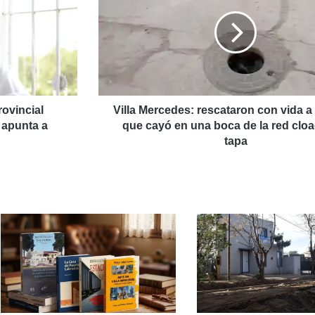
rescataron
con
vida
a
El mapa de la deuda interpela a San Luis: Pedernera aparece entre los departamentos con más deudores
un
nene
que
cayó
rovincial
Villa Mercedes: rescataron con vida a
en
 apunta a
que cayó en una boca de la red cloa
rao: Cuello continúa desaparecido
una
tapa
boca
de
la
red
cloacal
s conmocionan a la provincia
sin
tapa
Alberto endureció su mensaje a Adolfo y reabre la disputa del peronismo puntano