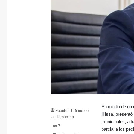
En medio de un c
Fuente El Diario de
Hissa
, presentó
las República
municipales, a t
7
parcial a los pe