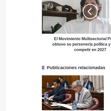
Multisectorial
Provincial
obtuvo
4 agosto, 2026
su
personería
política
y
apunta
El Movimiento Multisectorial P
4 agosto, 2026
a
obtuvo su personería política y
Tensión en Tilisa
competir
competir en 2027
en
2027
Publicaciones relacionadas
3 agosto, 2026
Tres hechos grave
3 agosto, 2026