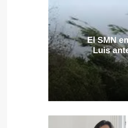
El SMN em
Luis ant
5 agosto, 2026
4 agosto, 2026
El
Diálogo, sí… diál
Movimiento