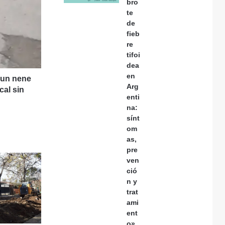
bro
te
de
fieb
re
tifoi
dea
en
 un nene
Arg
cal sin
enti
na:
sínt
om
as,
pre
ven
ció
n y
trat
ami
ent
o»