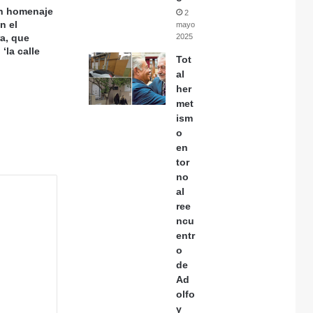
en homenaje
2
n el
mayo,
a, que
2025
‘la calle
Tot
al
her
met
ism
o
en
tor
no
al
ree
ncu
entr
o
de
Ad
olfo
y