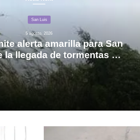
San Luis
5 agosto, 2026
ite alerta amarilla para San
e la llegada de tormentas y
vientos intensos
El SMN emite alerta amarilla para San Luis ante la llegada de tormentas y vientos intensos
Villa
ogo, no… ¡Hablemos de diálogo!
Mercedes: