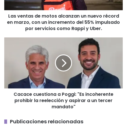
récord
en
Las ventas de motos alcanzan un nuevo récord
marzo,
en marzo, con un incremento del 55% impulsado
con
un
por servicios como Rappi y Uber.
incremento
del
Cacace
55%
cuestiona
impulsado
a
por
Poggi:
servicios
"Es
como
incoherente
Rappi
prohibir
y
la
Uber.
reelección
Cacace cuestiona a Poggi: "Es incoherente
y
prohibir la reelección y aspirar a un tercer
aspirar
a
mandato"
un
tercer
Publicaciones relacionadas
mandato"