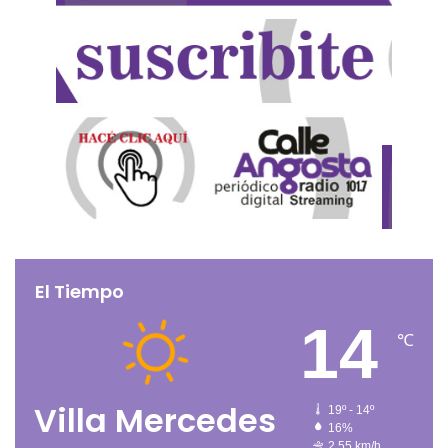
El Tiempo
14
℃
Villa Mercedes
19º - 14º
16%
2.55 km/h