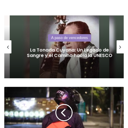
A paso de vencedores
La Tonada Cuyana: Un Legado de
Sangre y el Camino hacia la UNESCO
Las
ventas
de
motos
alcanzan
un
nuevo