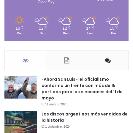
Clear Sky
19
12
12
14
15
℃
℃
℃
℃
℃
Vie
Sáb
Dom
Lun
Mar
«Ahora San Luis»: el oficialismo
conforma un frente con más de 15
partidos para las elecciones del 11 de
mayo
11 marzo, 2025
Los discos argentinos más vendidos de
la historia
1 diciembre, 2024