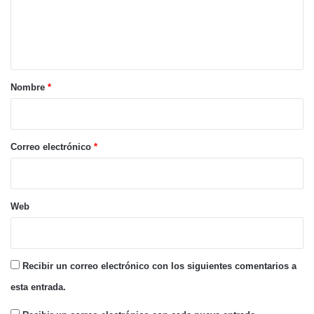
n
t
a
r
Nombre
*
i
o
*
Correo electrónico
*
Web
Recibir un correo electrónico con los siguientes comentarios a
esta entrada.