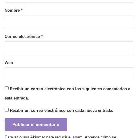
r
Nombre
*
i
o
*
Correo electrónico
*
Web
Recibir un correo electrónico con los siguientes comentarios a
esta entrada.
Recibir un correo electrónico con cada nueva entrada.
Este sitio usa Akismet para reducir el spam.
Aprende cómo se