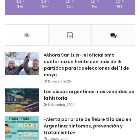
13
13
15
15
13
℃
℃
℃
℃
℃
Sáb
Dom
Lun
Mar
Mié
«Ahora San Luis»: el oficialismo
conforma un frente con más de 15
partidos para las elecciones del 11 de
mayo
11 marzo, 2025
Los discos argentinos más vendidos de
la historia
1 diciembre, 2024
«Alerta por brote de fiebre tifoidea en
Argentina: síntomas, prevención y
tratamiento»
2 mayo, 2025