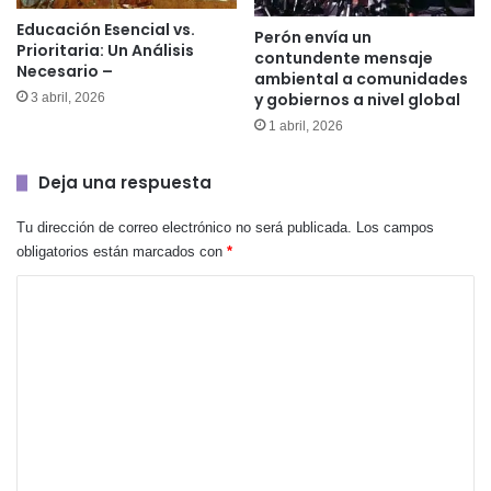
Educación Esencial vs.
Perón envía un
Prioritaria: Un Análisis
contundente mensaje
Necesario –
ambiental a comunidades
y gobiernos a nivel global
3 abril, 2026
1 abril, 2026
Deja una respuesta
Tu dirección de correo electrónico no será publicada.
Los campos
obligatorios están marcados con
*
C
o
m
e
n
t
a