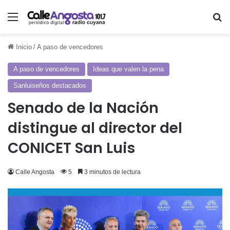
Menú
Bu
Inicio
/
A paso de vencedores
A paso de vencedores
Ideas que valen la pena
Sanluiseños destacados
Senado de la Nación
distingue al director del
CONICET San Luis
Calle Angosta
5
3 minutos de lectura