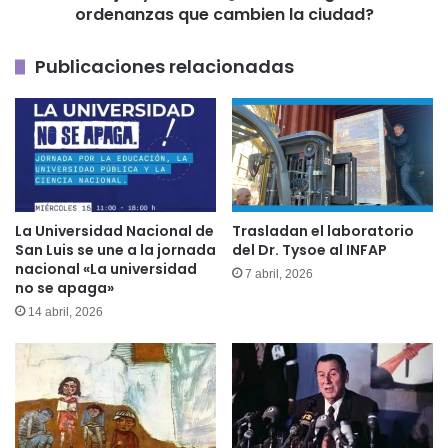
llegarán
ordenanzas que cambien la ciudad?
las
ordenanzas
Publicaciones relacionadas
que
cambien
la
ciudad?
La Universidad Nacional de
Trasladan el laboratorio
San Luis se une a la jornada
del Dr. Tysoe al INFAP
nacional «La universidad
7 abril, 2026
no se apaga»
14 abril, 2026