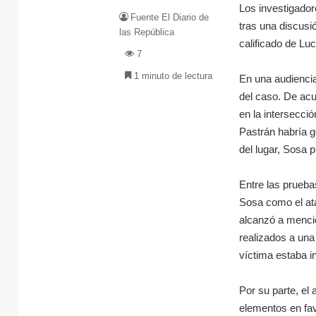
Los investigador
Fuente El Diario de
tras una discusi
las República
calificado de Lu
7
1 minuto de lectura
En una audiencia
del caso. De acu
en la intersecci
Pastrán habría g
del lugar, Sosa 
Entre las prueba
Sosa como el ata
alcanzó a mencio
realizados a una
víctima estaba i
Por su parte, el
elementos en fav