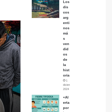
Los
dis
cos
arg
enti
nos
má
s
ven
did
os
de
la
hist
oria
1
diciembre,
2024
«Al
erta
por