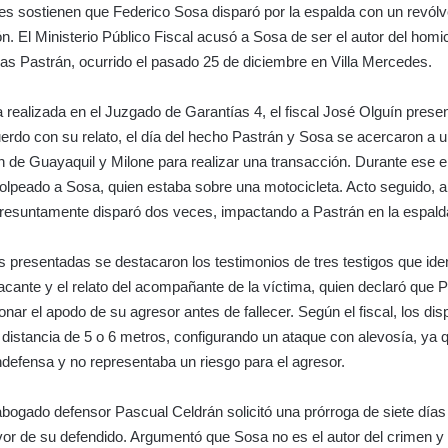
es sostienen que Federico Sosa disparó por la espalda con un revólve
ón. El Ministerio Público Fiscal acusó a Sosa de ser el autor del homic
cas Pastrán, ocurrido el pasado 25 de diciembre en Villa Mercedes.
 realizada en el Juzgado de Garantías 4, el fiscal José Olguín presen
erdo con su relato, el día del hecho Pastrán y Sosa se acercaron a 
ón de Guayaquil y Milone para realizar una transacción. Durante ese 
olpeado a Sosa, quien estaba sobre una motocicleta. Acto seguido, al
presuntamente disparó dos veces, impactando a Pastrán en la espald
s presentadas se destacaron los testimonios de tres testigos que iden
cante y el relato del acompañante de la víctima, quien declaró que 
nar el apodo de su agresor antes de fallecer. Según el fiscal, los dis
 distancia de 5 o 6 metros, configurando un ataque con alevosía, ya q
ndefensa y no representaba un riesgo para el agresor.
 abogado defensor Pascual Celdrán solicitó una prórroga de siete días
or de su defendido. Argumentó que Sosa no es el autor del crimen y 