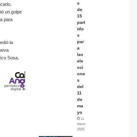
s
carlo.
de
ió un golpe
15
ía para
part
ido
s
par
edió la
a
nueva
las
rico Sosa.
ele
cci
one
s
del
11
de
ma
yo
11
marzo,
2025