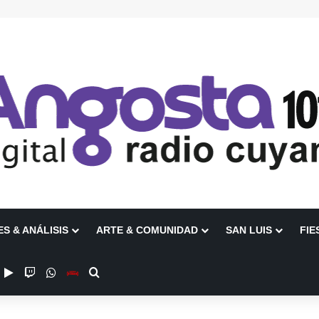
ES & ANÁLISIS
ARTE & COMUNIDAD
SAN LUIS
FIE
ube
nstagram
Google Play
Twitch
WhatsApp
Escuchanos en Vivo
Buscar por