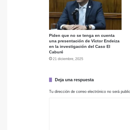
5 abril, 2026
Piden que no se tenga en cuenta
una presentación de Víctor Endeiza
en la investigación del Caso El
Caburé
4 febrero, 2026
21 diciembre, 2025
Deja una respuesta
31 enero, 2026
Violencia nocturna
Tu dirección de correo electrónico no será publi
C
o
21 diciembre, 2025
m
e