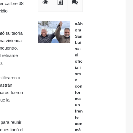
r calibre 38
idio
«Ah
ora
tó su teoría
San
una vivienda
Lui
encuentro,
s»:
el
 retirarse
ofic
a.
iali
sm
tificaron a
o
Pastrán
con
paros fueron
for
ma
ue la
un
fren
te
 para reunir
con
cuestionó el
má