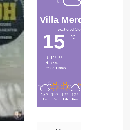
Villa Mercedes
Scattered Clouds
15
℃
15º - 8º
75%
3.91 km/h
15
19
12
12
12
℃
℃
℃
℃
℃
Jue
Vie
Sáb
Dom
Lun