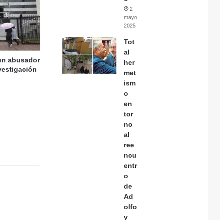
2
mayo,
2025
Tot
al
 un abusador
her
nvestigación
met
ism
o
en
tor
no
al
ree
ncu
entr
o
de
Ad
olfo
y