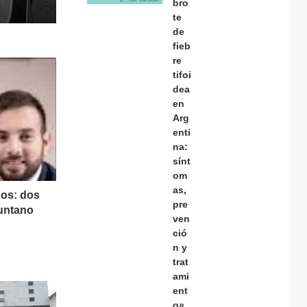
bro
te
de
fieb
re
tifoi
dea
en
Arg
enti
na:
sínt
om
as,
os: dos
pre
puntano
ven
ció
n y
trat
ami
ent
o»