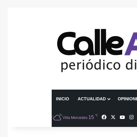
INICIO
ACTUALIDAD
OPINION
℃
Facebook
X
YouT
I
15
Villa Mercedes