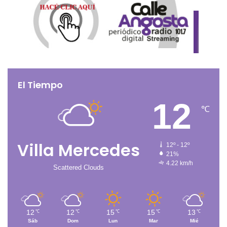
El Tiempo
12
℃
Villa Mercedes
12º - 12º
21%
4.22 km/h
Scattered Clouds
12
12
15
15
13
℃
℃
℃
℃
℃
Sáb
Dom
Lun
Mar
Mié