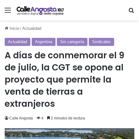
Menú
Bu
Inicio
/
Actualidad
Actualidad
Argentina
Sin categoría
Sindicales
A días de conmemorar el 9
de julio, la CGT se opone al
proyecto que permite la
venta de tierras a
extranjeros
Calle Angosta
4
2 minutos de lectura