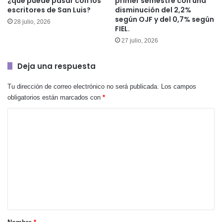
¿qué puede pasar con los
primer semestre con una
escritores de San Luis?
disminución del 2,2%
según OJF y del 0,7% según
28 julio, 2026
FIEL.
27 julio, 2026
Deja una respuesta
Tu dirección de correo electrónico no será publicada.
Los campos
obligatorios están marcados con
*
C
o
m
e
n
t
a
r