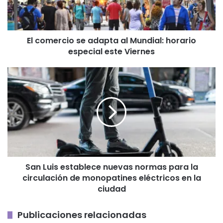
horario
especial
este
El comercio se adapta al Mundial: horario
Viernes
especial este Viernes
San
Luis
establece
nuevas
normas
para
la
circulación
de
San Luis establece nuevas normas para la
monopatines
circulación de monopatines eléctricos en la
eléctricos
en
ciudad
la
ciudad
Publicaciones relacionadas