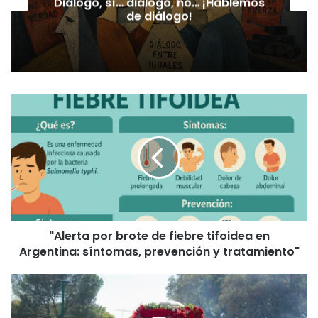
Luis: Pedernera aparece entre los
departamentos con más deudores
"Alerta
por
brote
de
fiebre
tifoidea
en
Argentina:
síntomas,
"Alerta por brote de fiebre tifoidea en
prevención
Argentina: síntomas, prevención y tratamiento"
y
tratamiento"
Renca
honra
al