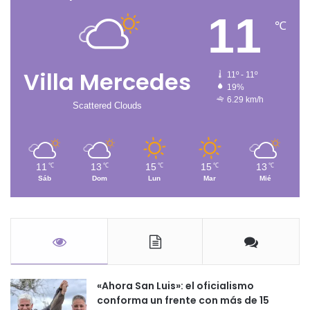
11
℃
Villa Mercedes
11º - 11º
19%
6.29 km/h
Scattered Clouds
11
13
15
15
13
℃
℃
℃
℃
℃
Sáb
Dom
Lun
Mar
Mié
«Ahora San Luis»: el oficialismo
conforma un frente con más de 15