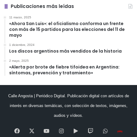
Publicaciones más leídas
11 marzo, 2025
«Ahora San Luis»: el oficialismo conforma un frente
con más de 15 partidos para las elecciones del 11 de
mayo
1 diciembre, 2024
Los discos argentinos más vendidos de la historia
2 mayo, 2025
«Alerta por brote de fiebre tifoidea en Argentina:
síntomas, prevención y tratamiento»
Calle Angosta | Periódico Digital. Publicación digital con artículos de
interés en diversas temáticas, con selección de textos, imágenes,
audios y vídeos.
Facebook
X
YouTube
Instagram
Google
Twitch
WhatsApp
Esc