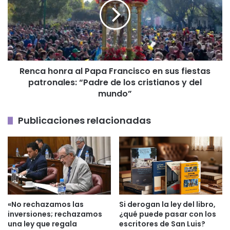
Papa
Francisco
en
sus
fiestas
patronales:
Renca honra al Papa Francisco en sus fiestas
“Padre
patronales: “Padre de los cristianos y del
de
los
mundo”
cristianos
y
Publicaciones relacionadas
del
mundo”
«No rechazamos las
Si derogan la ley del libro,
inversiones; rechazamos
¿qué puede pasar con los
una ley que regala
escritores de San Luis?