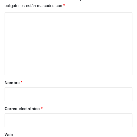
obligatorios están marcados con
*
C
o
m
e
n
t
a
r
Nombre
*
i
o
*
Correo electrónico
*
Web