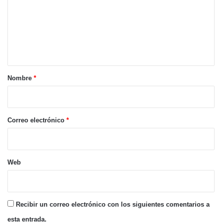
m
e
n
t
a
r
Nombre
*
i
o
*
Correo electrónico
*
Web
Recibir un correo electrónico con los siguientes comentarios a
esta entrada.