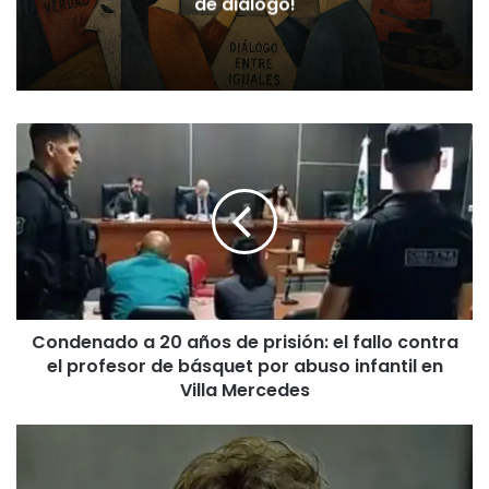
ONU por su condena
Condenado
a
20
años
de
prisión:
el
fallo
contra
Condenado a 20 años de prisión: el fallo contra
el
el profesor de básquet por abuso infantil en
profesor
de
Villa Mercedes
básquet
por
El
abuso
plan
infantil
Milei: