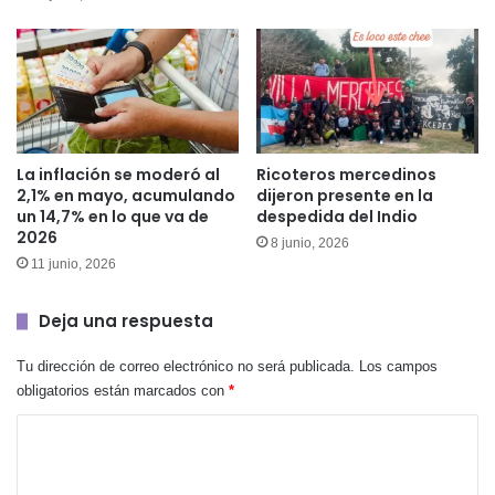
La inflación se moderó al
Ricoteros mercedinos
2,1% en mayo, acumulando
dijeron presente en la
un 14,7% en lo que va de
despedida del Indio
2026
8 junio, 2026
11 junio, 2026
Deja una respuesta
Tu dirección de correo electrónico no será publicada.
Los campos
obligatorios están marcados con
*
C
o