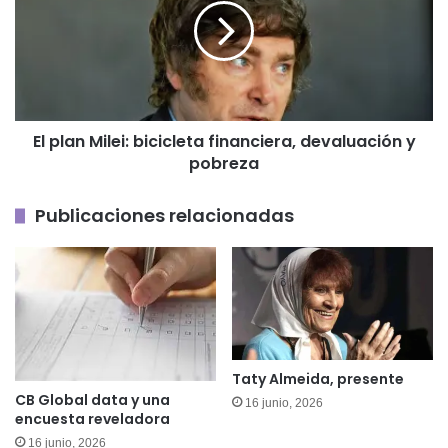
en
bicicleta
Villa
financiera,
Mercedes
devaluación
y
pobreza
El plan Milei: bicicleta financiera, devaluación y
pobreza
Publicaciones relacionadas
Taty Almeida, presente
CB Global data y una
16 junio, 2026
encuesta reveladora
16 junio, 2026