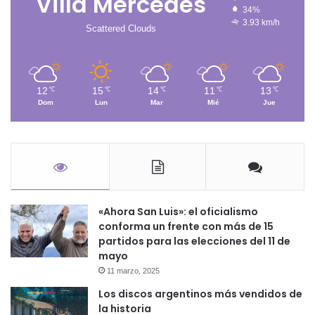
Villa Mercedes
34%
3.93 km/h
Scattered Clouds
12
15
14
11
13
℃
℃
℃
℃
℃
Dom
Lun
Mar
Mié
Jue
«Ahora San Luis»: el oficialismo
conforma un frente con más de 15
partidos para las elecciones del 11 de
mayo
11 marzo, 2025
Los discos argentinos más vendidos de
la historia