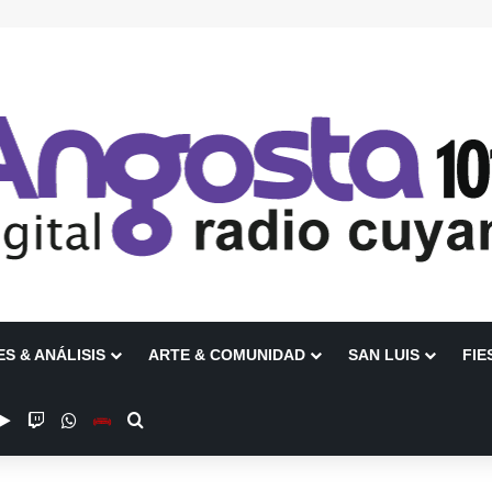
ES & ANÁLISIS
ARTE & COMUNIDAD
SAN LUIS
FIE
be
stagram
Google Play
Twitch
WhatsApp
Escuchanos en Vivo
Buscar por