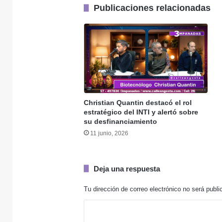
cargos
Publicaciones relacionadas
7 julio, 2026
Se vienen las vac
3 julio, 2026
Extracción de árid
Christian Quantin destacó el rol
estratégico del INTI y alertó sobre
su desfinanciamiento
1 julio, 2026
11 junio, 2026
Deja una respuesta
25 junio, 2026
«Un día de junio d
Tu dirección de correo electrónico no será publi
C
o