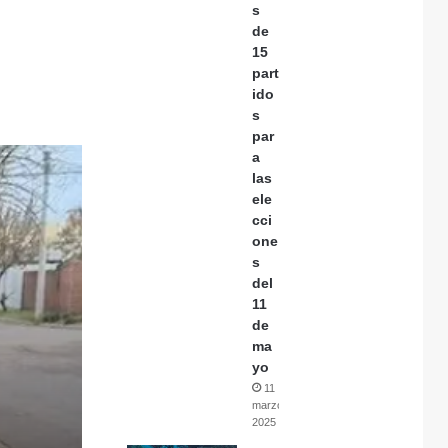
s
de
15
part
ido
s
par
a
las
ele
cci
one
s
del
11
de
ma
yo
11
marzo,
2025