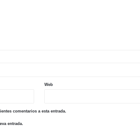
Llega el invierno: anuncian heladas y temperaturas bajo cero en Villa Mercedes
, la realidad pega dos veces
Web
uientes comentarios a esta entrada.
eva entrada.