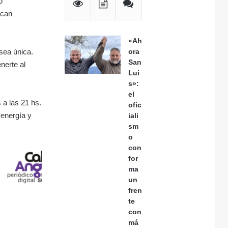
o
scan
«Ah
sea única.
ora
San
nerte al
Lui
s»:
el
a las 21 hs.
ofic
 energía y
iali
sm
o
con
for
ma
un
fren
te
con
má