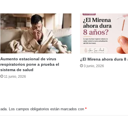
aciones: lo que tenés que saber
os en el Río Quinto: denuncias y polémica
Aumento estacional de virus
¿El Mirena ahora dura 8
respiratorios pone a prueba el
3 junio, 2026
sistema de salud
Orgullo mercedino: los hermanos Villegas hicieron historia en el Panamericano
11 junio, 2026
e 1955»: teatro para recordar
cada.
Los campos obligatorios están marcados con
*