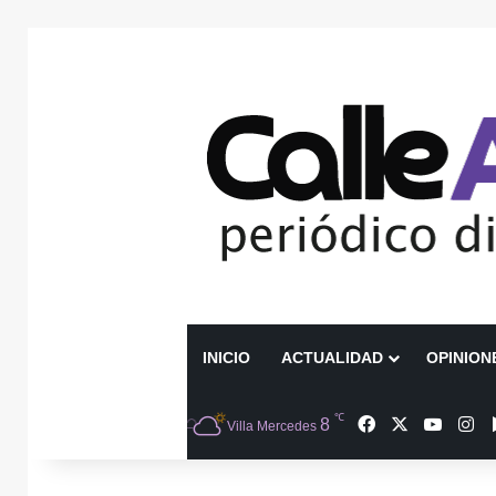
INICIO
ACTUALIDAD
OPINION
℃
Facebook
X
YouTu
In
8
Villa Mercedes