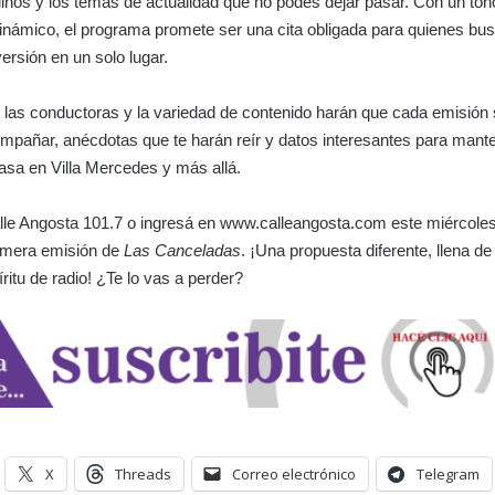
nos y los temas de actualidad que no podés dejar pasar. Con un ton
inámico, el programa promete ser una cita obligada para quienes bu
ersión en un solo lugar.
 las conductoras y la variedad de contenido harán que cada emisión 
pañar, anécdotas que te harán reír y datos interesantes para mante
pasa en Villa Mercedes y más allá.
lle Angosta 101.7 o ingresá en www.calleangosta.com este miércoles 
rimera emisión de
Las Canceladas
. ¡Una propuesta diferente, llena de
ritu de radio! ¿Te lo vas a perder?
X
Threads
Correo electrónico
Telegram