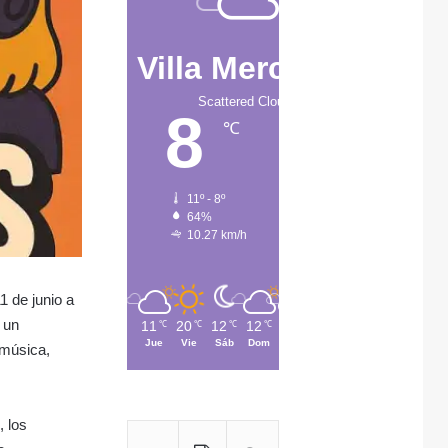
Villa Mercedes
Scattered Clouds
8
℃
11º - 8º
64%
10.27 km/h
1 de junio a
, un
11
20
12
12
13
℃
℃
℃
℃
℃
Jue
Vie
Sáb
Dom
Lun
 música,
, los