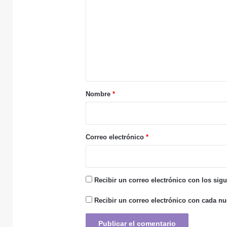
19 junio, 2026
m
e
n
t
18 junio, 2026
Cierre y protestas
a
r
Nombre
*
i
o
*
Correo electrónico
*
Recibir un correo electrónico con los sig
Recibir un correo electrónico con cada nu