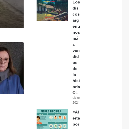
Los
dis
cos
arg
enti
nos
má
s
ven
did
os
de
la
hist
oria
1
diciembre,
2024
«Al
erta
por