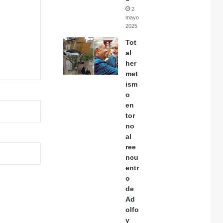
2
mayo,
2025
Tot
al
her
met
ism
o
en
tor
no
al
ree
ncu
entr
o
de
Ad
olfo
y