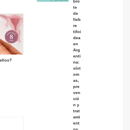
bro
te
de
fieb
re
tifoi
dea
en
Arg
enti
 años?
na:
sínt
om
as,
pre
ven
ció
n y
trat
ami
ent
o»