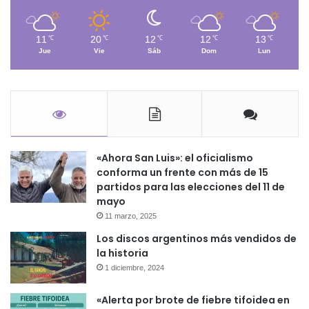
11
20
12
12
13
℃
℃
℃
℃
℃
Jue
Vie
Sáb
Dom
Lun
«Ahora San Luis»: el oficialismo
conforma un frente con más de 15
partidos para las elecciones del 11 de
mayo
11 marzo, 2025
Los discos argentinos más vendidos de
la historia
1 diciembre, 2024
«Alerta por brote de fiebre tifoidea en