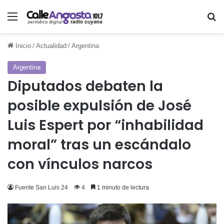
Menú
Bu
Inicio
/
Actualidad
/
Argentina
Argentina
Diputados debaten la
posible expulsión de José
Luis Espert por “inhabilidad
moral” tras un escándalo
con vínculos narcos
Fuente San Luis 24
4
1 minuto de lectura