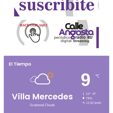
El Tiempo
9
℃
Villa Mercedes
11º - 8º
79%
12.82 km/h
Scattered Clouds