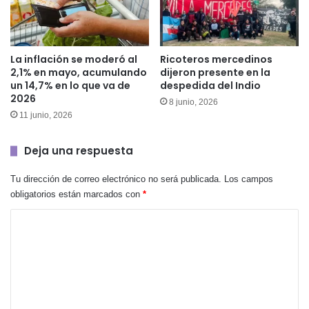
La inflación se moderó al
Ricoteros mercedinos
2,1% en mayo, acumulando
dijeron presente en la
un 14,7% en lo que va de
despedida del Indio
2026
8 junio, 2026
11 junio, 2026
Deja una respuesta
Tu dirección de correo electrónico no será publicada.
Los campos
obligatorios están marcados con
*
C
o
m
e
n