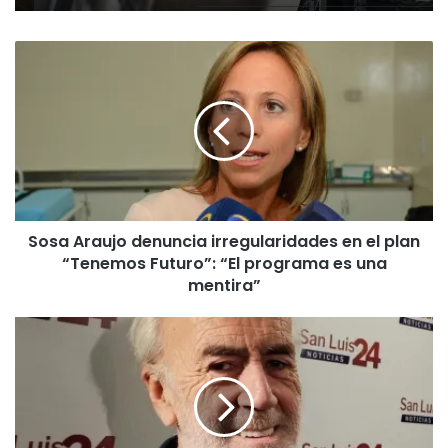
Sosa
Araujo
denuncia
irregularidades
en
el
plan
“Tenemos
Futuro”:
Sosa Araujo denuncia irregularidades en el plan
“El
“Tenemos Futuro”: “El programa es una
programa
es
mentira”
una
mentira”
Hugo
Zudaire:
“Milei
prometió
dolarizar
y