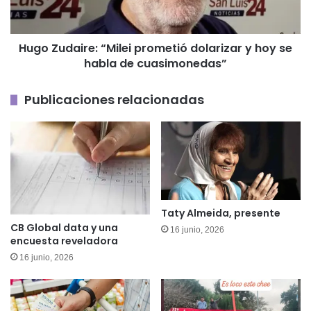
hoy
se
habla
Hugo Zudaire: “Milei prometió dolarizar y hoy se
de
habla de cuasimonedas”
cuasimonedas”
Publicaciones relacionadas
Taty Almeida, presente
CB Global data y una
16 junio, 2026
encuesta reveladora
16 junio, 2026