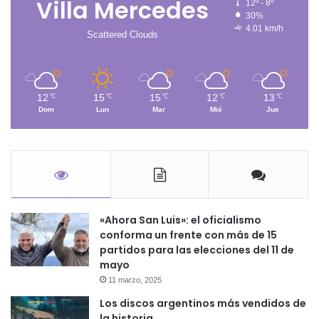
Villa Mercedes
12º - 8º
30%
4.01 km/h
Scattered Clouds
12
15
15
12
13
℃
℃
℃
℃
℃
Dom
Lun
Mar
Mié
Jue
«Ahora San Luis»: el oficialismo
conforma un frente con más de 15
partidos para las elecciones del 11 de
mayo
11 marzo, 2025
Los discos argentinos más vendidos de
la historia