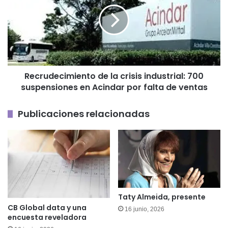
la
Luis
crisis
industrial:
700
suspensiones
en
Acindar
Recrudecimiento de la crisis industrial: 700
por
suspensiones en Acindar por falta de ventas
falta
de
ventas
Publicaciones relacionadas
Taty Almeida, presente
CB Global data y una
16 junio, 2026
encuesta reveladora