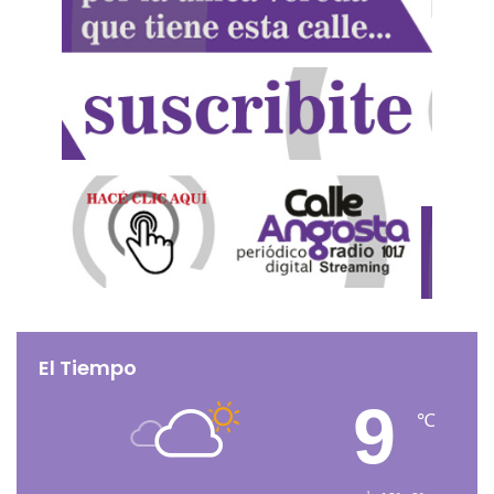
El Tiempo
9
℃