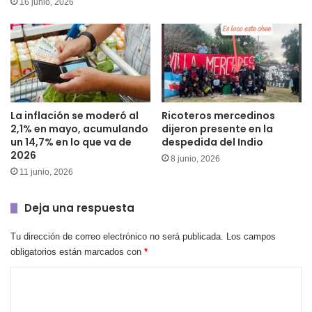
16 junio, 2026
La inflación se moderó al
Ricoteros mercedinos
2,1% en mayo, acumulando
dijeron presente en la
un 14,7% en lo que va de
despedida del Indio
2026
8 junio, 2026
11 junio, 2026
Deja una respuesta
Tu dirección de correo electrónico no será publicada.
Los campos
obligatorios están marcados con
*
C
o