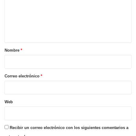
m
e
n
t
a
r
Nombre
*
i
o
*
Correo electrónico
*
Web
Recibir un correo electrónico con los siguientes comentarios a