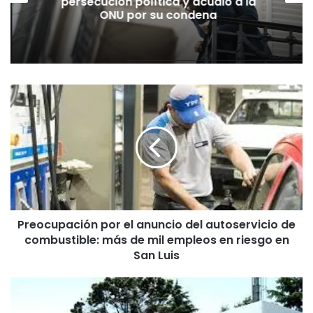
persecución política y acudió a la
ONU por su condena
Preocupación
por
el
anuncio
del
autoservicio
de
combustible:
más
Preocupación por el anuncio del autoservicio de
de
combustible: más de mil empleos en riesgo en
mil
empleos
San Luis
en
riesgo
Recrudecimiento
en
de
San