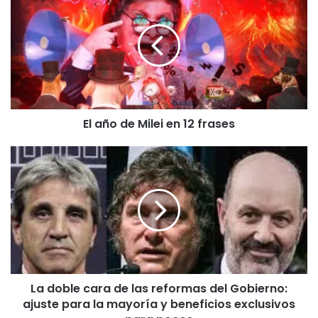
año
de
Milei
en
12
frases
El año de Milei en 12 frases
La
doble
cara
de
las
reformas
del
Gobierno:
ajuste
La doble cara de las reformas del Gobierno:
para
ajuste para la mayoría y beneficios exclusivos
la
mayoría