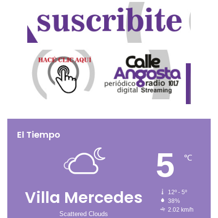
El Tiempo
5
℃
Villa Mercedes
12º - 5º
38%
2.02 km/h
Scattered Clouds