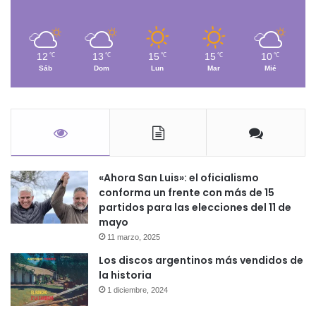
12
13
15
15
10
℃
℃
℃
℃
℃
Sáb
Dom
Lun
Mar
Mié
«Ahora San Luis»: el oficialismo
conforma un frente con más de 15
partidos para las elecciones del 11 de
mayo
11 marzo, 2025
Los discos argentinos más vendidos de
la historia
1 diciembre, 2024