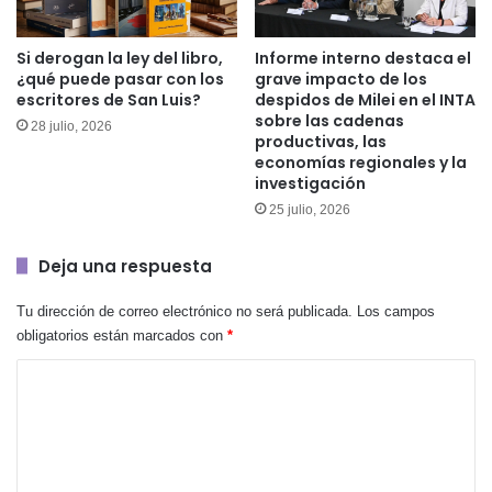
Si derogan la ley del libro,
Informe interno destaca el
¿qué puede pasar con los
grave impacto de los
escritores de San Luis?
despidos de Milei en el INTA
sobre las cadenas
28 julio, 2026
productivas, las
economías regionales y la
investigación
25 julio, 2026
Deja una respuesta
Tu dirección de correo electrónico no será publicada.
Los campos
obligatorios están marcados con
*
C
o
m
e