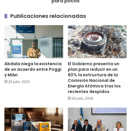
para pocos
y
beneficios
Publicaciones relacionadas
exclusivos
para
pocos
Abdala niega la existencia
El Gobierno presenta un
de un acuerdo entre Poggi
plan para reducir en un
y Milei
60% la estructura de la
Comisión Nacional de
28 julio, 2026
Energía Atómica tras los
recientes despidos.
28 julio, 2026