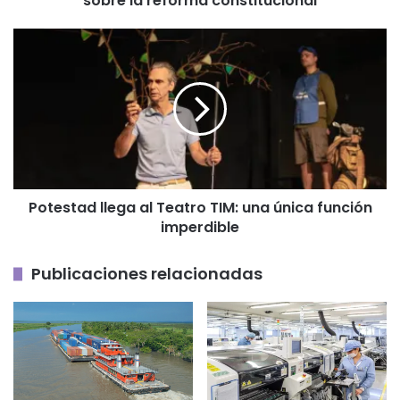
sobre la reforma constitucional
Potestad
llega
al
Teatro
TIM:
una
única
función
imperdible
Potestad llega al Teatro TIM: una única función
imperdible
Publicaciones relacionadas