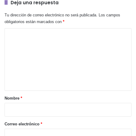
Deja una respuesta
Tu dirección de correo electrónico no será publicada.
Los campos
obligatorios están marcados con
*
C
o
m
e
n
t
a
r
Nombre
*
i
o
*
Correo electrónico
*