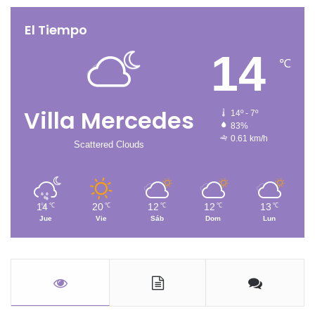
El Tiempo
14
℃
Villa Mercedes
14º - 7º
83%
0.61 km/h
Scattered Clouds
14
20
12
12
13
℃
℃
℃
℃
℃
Jue
Vie
Sáb
Dom
Lun