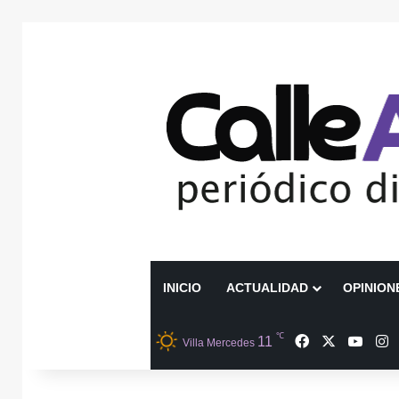
INICIO
ACTUALIDAD
OPINION
℃
Facebook
X
YouT
I
11
Villa Mercedes