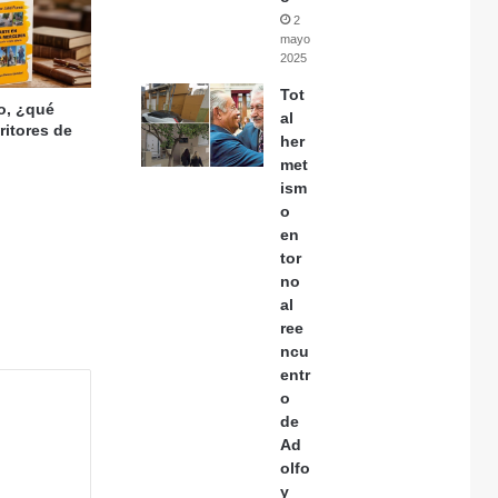
2
mayo,
2025
Tot
ro, ¿qué
al
ritores de
her
met
ism
o
en
tor
no
al
ree
ncu
entr
o
de
Ad
olfo
y