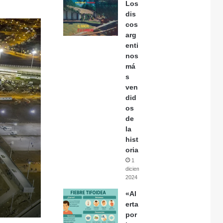
Los
dis
cos
arg
enti
nos
má
s
ven
did
os
de
la
hist
oria
1
diciembre,
2024
«Al
erta
por