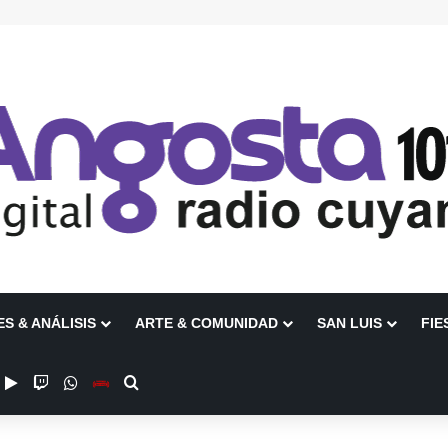
ES & ANÁLISIS
ARTE & COMUNIDAD
SAN LUIS
FIE
ube
nstagram
Google Play
Twitch
WhatsApp
Escuchanos en Vivo
Buscar por