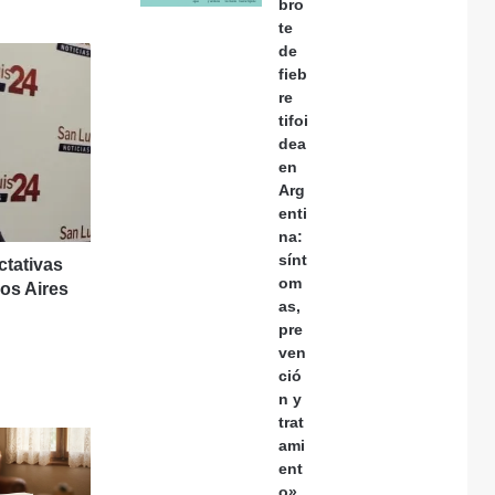
bro
te
de
fieb
re
tifoi
dea
en
Arg
enti
na:
sínt
ctativas
om
nos Aires
as,
pre
ven
ció
n y
trat
ami
ent
o»