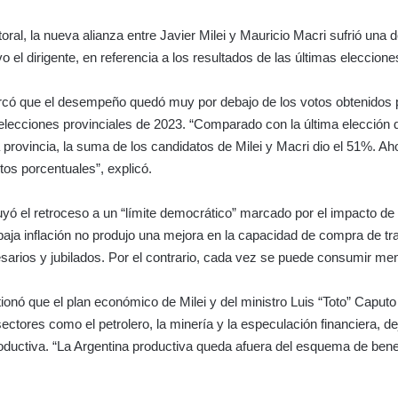
oral, la nueva alianza entre Javier Milei y Mauricio Macri sufrió una d
vo el dirigente, en referencia a los resultados de las últimas eleccione
có que el desempeño quedó muy por debajo de los votos obtenidos
elecciones provinciales de 2023. “Comparado con la última elección 
 provincia, la suma de los candidatos de Milei y Macri dio el 51%. Ah
tos porcentuales”, explicó.
buyó el retroceso a un “límite democrático” marcado por el impacto de l
aja inflación no produjo una mejora en la capacidad de compra de tr
rios y jubilados. Por el contrario, cada vez se puede consumir men
onó que el plan económico de Milei y del ministro Luis “Toto” Caputo
sectores como el petrolero, la minería y la especulación financiera, d
roductiva. “La Argentina productiva queda afuera del esquema de benef