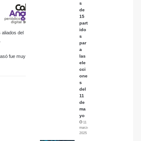
s
de
15
part
ido
 aliados del
s
.
par
a
 pasó fue muy
las
ele
cci
one
s
del
11
de
ma
yo
11
marzo,
2025