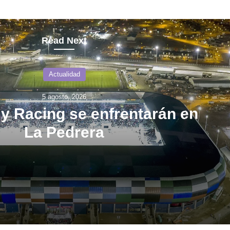
Read Next
Actualidad
5 agosto, 2026
y Racing se enfrentarán en
La Pedrera
 se enfrentarán en La Pedrera