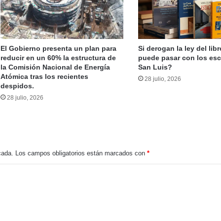
El Partido Justicialista de San Luis se alista para las elecciones de 2027 y convoca a su Congreso Provincial
El Gobierno presenta un plan para
Si derogan la ley del lib
reducir en un 60% la estructura de
puede pasar con los esc
la Comisión Nacional de Energía
San Luis?
Atómica tras los recientes
Investigadores del CONICET expresan su preocupación por la inminente desvinculación de cerca de 400 becarios y becarias.
28 julio, 2026
despidos.
28 julio, 2026
La investigación contra José Hugo Dutto incorpora nuevas pruebas y continúa bajo análisis de la Fiscalía
cada.
Los campos obligatorios están marcados con
*
Cristina Kirchner denunció persecución política y acudió a la ONU por su condena