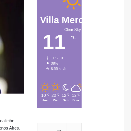
Villa Mercedes
Clear Sky
11
℃
11º - 10º
38%
8.55 km/h
10
20
12
12
13
℃
℃
℃
℃
℃
Jue
Vie
Sáb
Dom
Lun
oalición
enos Aires.