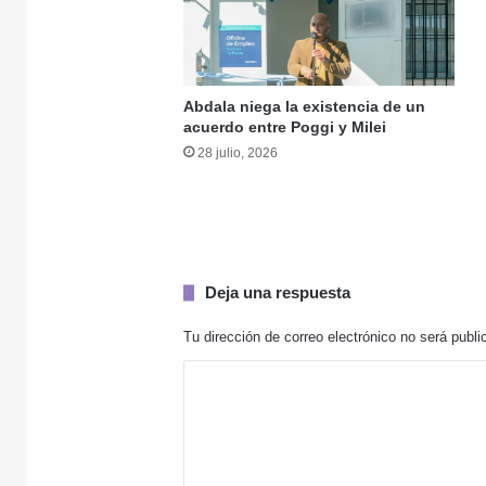
30 julio, 2026
Abdala niega la existencia de un
acuerdo entre Poggi y Milei
30 julio, 2026
28 julio, 2026
29 julio, 2026
Deja una respuesta
Tu dirección de correo electrónico no será publi
C
29 julio, 2026
o
m
e