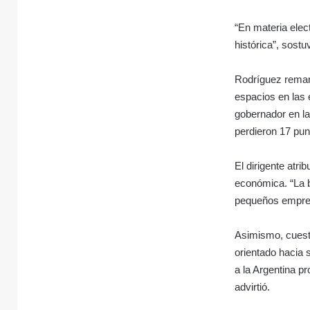
“En materia elect
histórica”, sostu
Rodríguez remar
espacios en las 
gobernador en la
perdieron 17 pun
El dirigente atri
económica. “La b
pequeños empresa
Asimismo, cuesti
orientado hacia 
a la Argentina p
advirtió.