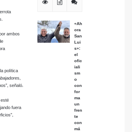
errota
s.
«Ah
ora
 por ambos
San
de
Lui
s»:
ora
el
ofic
iali
a política
sm
abajadores,
o
os”, señaló.
con
for
ma
 esté
un
ejando fuera
fren
icios”,
te
con
má