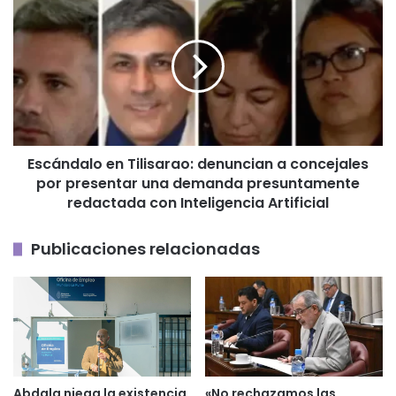
en
Tilisarao:
denuncian
a
concejales
por
presentar
una
Escándalo en Tilisarao: denuncian a concejales
demanda
por presentar una demanda presuntamente
presuntamente
redactada
redactada con Inteligencia Artificial
con
Inteligencia
Publicaciones relacionadas
Artificial
Abdala niega la existencia
«No rechazamos las