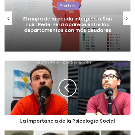
San Luis
El mapa de la deuda interpela a San
Luis: Pedernera aparece entre los
departamentos con más deudores
La
importancia
de
la
Psicología
Social
La importancia de la Psicología Social
Escándalo