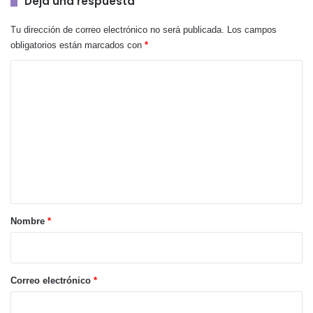
Deja una respuesta
Tu dirección de correo electrónico no será publicada.
Los campos
obligatorios están marcados con
*
C
o
m
e
n
t
a
r
Nombre
*
i
o
*
Correo electrónico
*