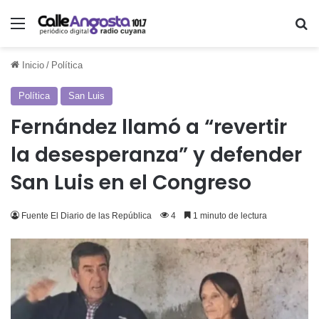
Menú
Bu
Inicio
/
Política
Política
San Luis
Fernández llamó a “revertir
la desesperanza” y defender
San Luis en el Congreso
Fuente El Diario de las República
4
1 minuto de lectura