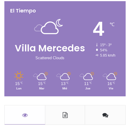
El Tiempo
4
℃
Villa Mercedes
15º - 3º
54%
5.85 km/h
Scattered Clouds
15
15
13
11
16
℃
℃
℃
℃
℃
Lun
Mar
Mié
Jue
Vie