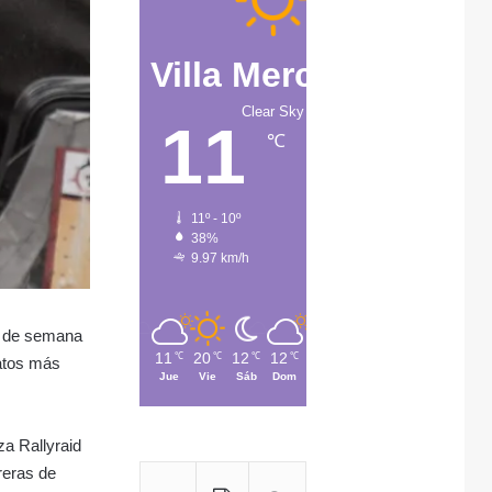
Villa Mercedes
Clear Sky
11
℃
11º - 10º
38%
9.97 km/h
n de semana
11
20
12
12
13
℃
℃
℃
℃
℃
atos más
Jue
Vie
Sáb
Dom
Lun
a Rallyraid
reras de