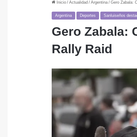
Inicio
/
Actualidad
/
Argentina
/
Gero Zabala: 
Argentina
Deportes
Sanluiseños dest
Gero Zabala:
Rally Raid