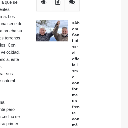
cia que se
rentes
ina. Los
«Ah
una serie de
ora
 a prueba su
San
tes terrenos,
Lui
ades. Con
s»:
 velocidad,
el
ofic
encia, este
iali
os
sm
rar sus
o
o natural
con
for
ma
un
una
fren
nte pero
te
mercedino se
con
su primer
má