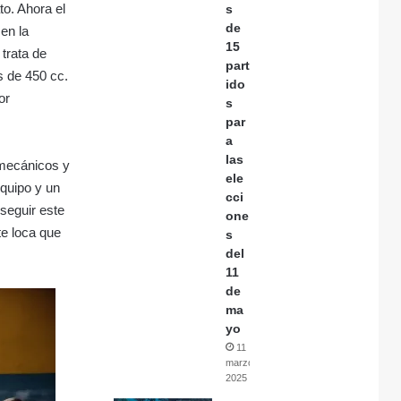
o. Ahora el
s
de
en la
15
trata de
part
s de 450 cc.
ido
or
s
par
a
las
 mecánicos y
ele
equipo y un
cci
nseguir este
one
te loca que
s
del
11
de
ma
yo
11
marzo,
2025