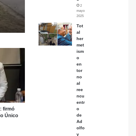
2
mayo,
2025
Tot
al
her
met
ism
o
en
tor
no
al
ree
ncu
entr
: firmó
o
de
io Único
Ad
olfo
y