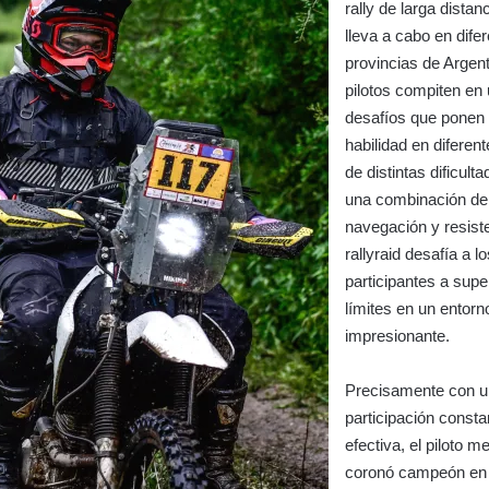
rally de larga distan
lleva a cabo en dife
provincias de Argent
pilotos compiten en 
desafíos que ponen
habilidad en diferen
de distintas dificult
una combinación de
navegación y resist
rallyraid desafía a l
participantes a supe
límites en un entorn
impresionante.
Precisamente con 
participación consta
efectiva, el piloto 
coronó campeón en 