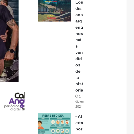
Los
dis
cos
arg
enti
nos
má
s
ven
did
os
de
la
hist
oria
1
diciembre,
2024
«Al
erta
por