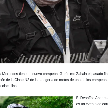
lla Mercedes tiene un nuevo campeón: Gerónimo Zabala el pasado fi
ón de la Clase N2 de la categoría de motos de uno de los campeon
a disciplina.
El Desafíos Ansenuz
es un evento de car