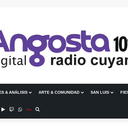
ES & ANÁLISIS
ARTE & COMUNIDAD
SAN LUIS
FIE
ube
nstagram
Google Play
Twitch
WhatsApp
Escuchanos en Vivo
Buscar por