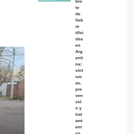
bro
te
de
fieb
re
tifoi
dea
en
Arg
enti
na:
sínt
om
as,
pre
ven
ció
n y
trat
ami
ent
o»