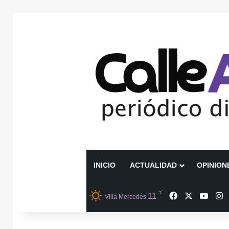
INICIO
ACTUALIDAD
OPINION
℃
Facebook
X
YouT
I
11
Villa Mercedes