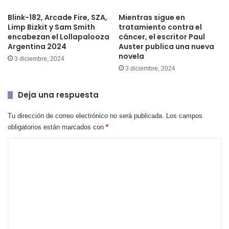
Blink-182, Arcade Fire, SZA,
Mientras sigue en
Limp Bizkit y Sam Smith
tratamiento contra el
encabezan el Lollapalooza
cáncer, el escritor Paul
Argentina 2024
Auster publica una nueva
novela
3 diciembre, 2024
3 diciembre, 2024
Deja una respuesta
Tu dirección de correo electrónico no será publicada.
Los campos
obligatorios están marcados con
*
C
o
m
e
n
t