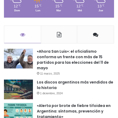
12
15
15
12
13
℃
℃
℃
℃
℃
Dom
Lun
Mar
Mié
Jue
«Ahora San Luis»: el oficialismo
conforma un frente con más de 15
partidos para las elecciones del 11 de
mayo
11 marzo, 2025
Los discos argentinos más vendidos de
la historia
1 diciembre, 2024
«Alerta por brote de fiebre tifoidea en
Argentina: síntomas, prevención y
tratamiento»