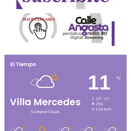
El Tiempo
11
℃
Villa Mercedes
12º - 11º
25%
6.93 km/h
Scattered Clouds