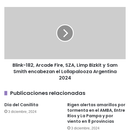
Blink-
182,
Arcade
Fire,
SZA,
Limp
Bizkit
y
Sam
Blink-182, Arcade Fire, SZA, Limp Bizkit y Sam
Smith
Smith encabezan el Lollapalooza Argentina
encabezan
el
2024
Lollapalooza
Argentina
Publicaciones relacionadas
2024
Día del Canillita
Rigen alertas amarillos por
tormenta en el AMBA, Entre
3 diciembre, 2024
Ríos y La Pampa y por
viento en 8 provincias
3 diciembre, 2024