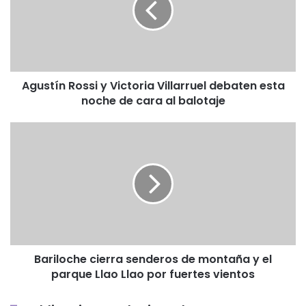
Villarruel
debaten
esta
noche
de
Agustín Rossi y Victoria Villarruel debaten esta
cara
noche de cara al balotaje
al
balotaje
Bariloche
cierra
senderos
de
montaña
y
el
parque
Llao
Bariloche cierra senderos de montaña y el
Llao
parque Llao Llao por fuertes vientos
por
fuertes
vientos