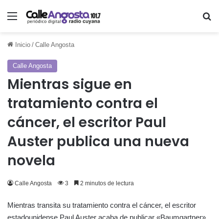
Menú
Bu
Inicio
/
Calle Angosta
Calle Angosta
Mientras sigue en
tratamiento contra el
cáncer, el escritor Paul
Auster publica una nueva
novela
Calle Angosta
3
2 minutos de lectura
Mientras transita su tratamiento contra el cáncer, el escritor
estadounidense Paul Auster acaba de publicar «Baumgartner»,