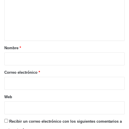
m
e
n
t
a
r
Nombre
*
i
o
*
Correo electrónico
*
Web
Recibir un correo electrónico con los siguientes comentarios a