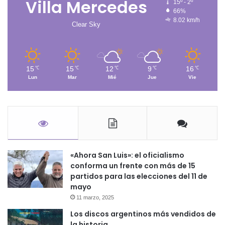
Villa Mercedes
15º - 2º
66%
8.02 km/h
Clear Sky
15
15
12
9
16
℃
℃
℃
℃
℃
Lun
Mar
Mié
Jue
Vie
«Ahora San Luis»: el oficialismo
conforma un frente con más de 15
partidos para las elecciones del 11 de
mayo
11 marzo, 2025
Los discos argentinos más vendidos de
la historia