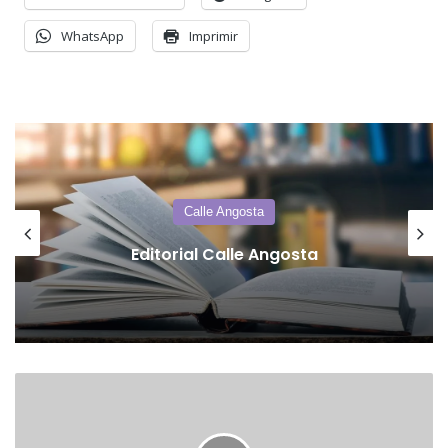
WhatsApp
Imprimir
Calle Angosta
Editorial Calle Angosta
Agustín
Rossi
y
Victoria