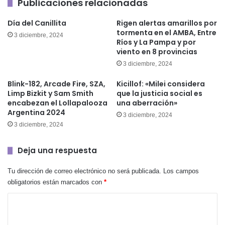
Publicaciones relacionadas
Día del Canillita
Rigen alertas amarillos por
tormenta en el AMBA, Entre
3 diciembre, 2024
Ríos y La Pampa y por
viento en 8 provincias
3 diciembre, 2024
Blink-182, Arcade Fire, SZA,
Kicillof: «Milei considera
Limp Bizkit y Sam Smith
que la justicia social es
encabezan el Lollapalooza
una aberración»
Argentina 2024
3 diciembre, 2024
3 diciembre, 2024
Deja una respuesta
Tu dirección de correo electrónico no será publicada.
Los campos
obligatorios están marcados con
*
C
o